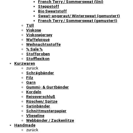
French Terry / Sommersweat (Uni)
Steppstoff
Bio Sweatstoff
Sweat-angeraut/ Wintersweat (gemustert)
French Terry / Sommersweat (gemustert)
Tüll
Viskose
Viskosejersey
Waffelpiqué
Weihnachtsstoffe
% Sale %
Stoffproben
Stofflexikon
Kurzwaren
zurück
Schrägbänder
Filz
Garn
Gummi- & Gurtbänder
Kordeln
Reissverschluß
Rüschen/ Spitze
Satinbänder
Schnittmusterpapier
Vlieseline
Webbänder / Zackenlitze
Handmade
zurück