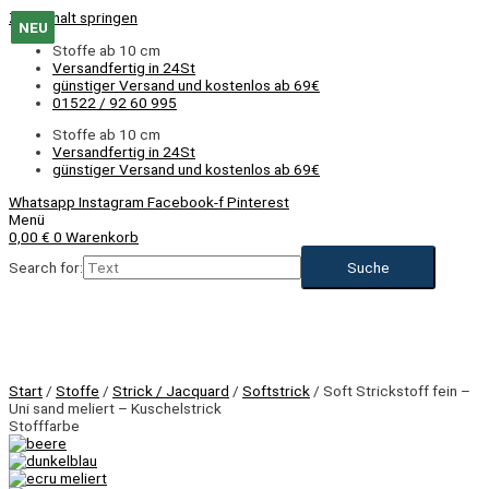
Zum Inhalt springen
NEU
NEU
NEU
NEU
NEU
NEU
NEU
NEU
NEU
NEU
Stoffe ab 10 cm
Versandfertig in 24St
günstiger Versand und kostenlos ab 69€
01522 / 92 60 995
Stoffe ab 10 cm
Versandfertig in 24St
günstiger Versand und kostenlos ab 69€
Whatsapp
Instagram
Facebook-f
Pinterest
Menü
0,00
€
0
Warenkorb
Search for:
NEU
Start
/
Stoffe
/
Strick / Jacquard
/
Softstrick
/ Soft Strickstoff fein –
Uni sand meliert – Kuschelstrick
Stofffarbe