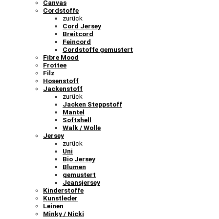
Canvas
Cordstoffe
zurück
Cord Jersey
Breitcord
Feincord
Cordstoffe gemustert
Fibre Mood
Frottee
Filz
Hosenstoff
Jackenstoff
zurück
Jacken Steppstoff
Mantel
Softshell
Walk / Wolle
Jersey
zurück
Uni
Bio Jersey
Blumen
gemustert
Jeansjersey
Kinderstoffe
Kunstleder
Leinen
Minky / Nicki