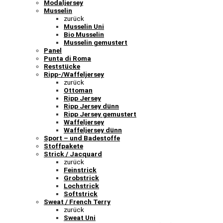
Modaljersey
Musselin
zurück
Musselin Uni
Bio Musselin
Musselin gemustert
Panel
Punta di Roma
Reststücke
Ripp-/Waffeljersey
zurück
Ottoman
Ripp Jersey
Ripp Jersey dünn
Ripp Jersey gemustert
Waffeljersey
Waffeljersey dünn
Sport – und Badestoffe
Stoffpakete
Strick / Jacquard
zurück
Feinstrick
Grobstrick
Lochstrick
Softstrick
Sweat / French Terry
zurück
Sweat Uni