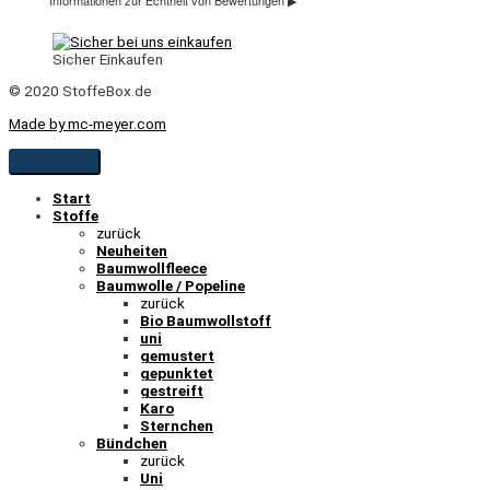
Sicher Einkaufen
© 2020 StoffeBox.de
Made by mc-meyer.com
Start
Stoffe
zurück
Neuheiten
Baumwollfleece
Baumwolle / Popeline
zurück
Bio Baumwollstoff
uni
gemustert
gepunktet
gestreift
Karo
Sternchen
Bündchen
zurück
Uni