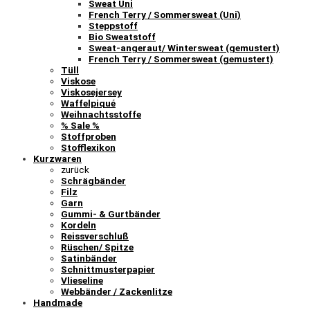
Sweat Uni
French Terry / Sommersweat (Uni)
Steppstoff
Bio Sweatstoff
Sweat-angeraut/ Wintersweat (gemustert)
French Terry / Sommersweat (gemustert)
Tüll
Viskose
Viskosejersey
Waffelpiqué
Weihnachtsstoffe
% Sale %
Stoffproben
Stofflexikon
Kurzwaren
zurück
Schrägbänder
Filz
Garn
Gummi- & Gurtbänder
Kordeln
Reissverschluß
Rüschen/ Spitze
Satinbänder
Schnittmusterpapier
Vlieseline
Webbänder / Zackenlitze
Handmade