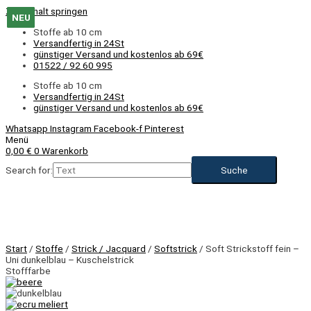
Zum Inhalt springen
NEU
NEU
NEU
NEU
NEU
NEU
NEU
NEU
NEU
NEU
NEU
Stoffe ab 10 cm
Versandfertig in 24St
günstiger Versand und kostenlos ab 69€
01522 / 92 60 995
Stoffe ab 10 cm
Versandfertig in 24St
günstiger Versand und kostenlos ab 69€
Whatsapp
Instagram
Facebook-f
Pinterest
Menü
0,00
€
0
Warenkorb
Search for:
Start
/
Stoffe
/
Strick / Jacquard
/
Softstrick
/ Soft Strickstoff fein –
Uni dunkelblau – Kuschelstrick
Stofffarbe