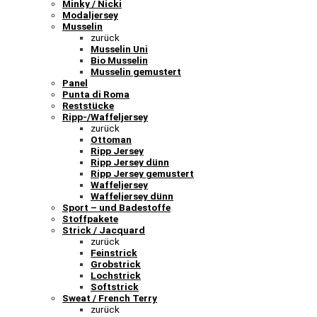
Minky / Nicki
Modaljersey
Musselin
zurück
Musselin Uni
Bio Musselin
Musselin gemustert
Panel
Punta di Roma
Reststücke
Ripp-/Waffeljersey
zurück
Ottoman
Ripp Jersey
Ripp Jersey dünn
Ripp Jersey gemustert
Waffeljersey
Waffeljersey dünn
Sport – und Badestoffe
Stoffpakete
Strick / Jacquard
zurück
Feinstrick
Grobstrick
Lochstrick
Softstrick
Sweat / French Terry
zurück