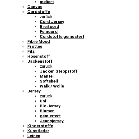
meliert
Canvas
Cordstoffe
zurück
Cord Jersey
Breitcord
Feincord
Cordstoffe gemustert
Fibre Mood
Frottee
Filz
Hosenstoff
Jackenstoff
zurück
Jacken Steppstoff
Mantel
Softshell
Walk / Wolle
Jersey
zurück
Uni
Bio Jersey
Blumen
gemustert
Jeansjersey
Kinderstoffe
Kunstleder
Leinen