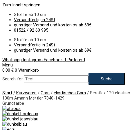
Zum Inhalt springen
Stoffe ab 10 cm
Versandfertig in 24St
günstiger Versand und kostenlos ab 69€
01522 / 92 60 995
Stoffe ab 10 cm
Versandfertig in 24St
günstiger Versand und kostenlos ab 69€
Whatsapp
Instagram
Facebook-f
Pinterest
Menü
0,00
€
0
Warenkorb
Search for:
Start
/
Kurzwaren
/
Garn
/
elastisches Garn
/ Seraflex 120 elastis
130m Amann Mettler 7840-1429
Grundfarbe