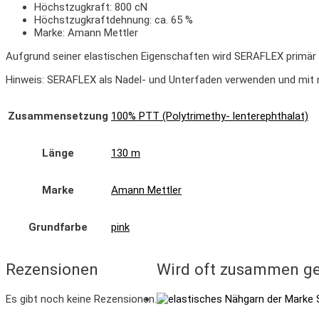
Höchstzugkraft:
800 cN
Höchstzugkraft
dehnung:
ca. 65 %
Marke: Amann Mettler
Aufgrund seiner elastischen Eigenschaften wird S
ERAFLEX
primär
Hinweis: S
ERAFLEX
als Nadel- und Unterfaden
verwenden und mit m
Zusammensetzung
100% PTT (Polytrimethy- lenterephthalat)
Länge
130 m
Marke
Amann Mettler
Grundfarbe
pink
Rezensionen
Wird oft zusammen ge
Es gibt noch keine Rezensionen.