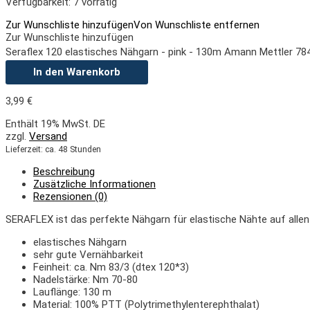
Verfügbarkeit:
7 vorrätig
Zur Wunschliste hinzufügen
Von Wunschliste entfernen
Zur Wunschliste hinzufügen
Seraflex 120 elastisches Nähgarn - pink - 130m Amann Mettler 7
In den Warenkorb
3,99
€
Enthält 19% MwSt. DE
zzgl.
Versand
Lieferzeit: ca. 48 Stunden
Beschreibung
Zusätzliche Informationen
Rezensionen (0)
S
ERAFLEX
ist das perfekte Nähgarn für elastische Nähte auf alle
elastisches Nähgarn
sehr gute Vernähbarkeit
Feinheit
: ca. Nm 83/3
(dtex 120*3)
Nadelstärke
:
Nm 70-80
Lauflänge: 130 m
Material: 100% PTT (Polytrimethylenterephthalat)