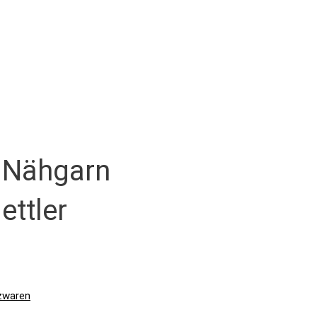
s Nähgarn
ttler
zwaren