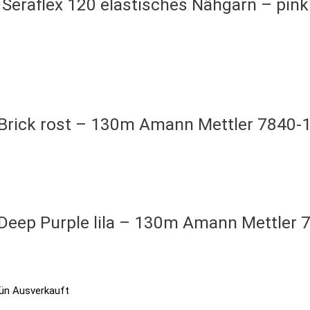
Seraflex 120 elastisches Nähgarn – pin
 Brick rost – 130m Amann Mettler 7840-
 Deep Purple lila – 130m Amann Mettler
Ausverkauft