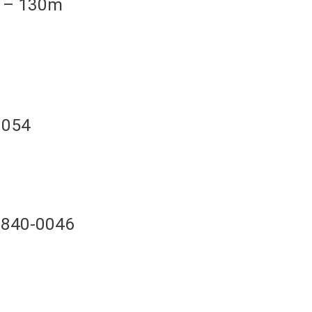
k – 130m
1054
 7840-0046