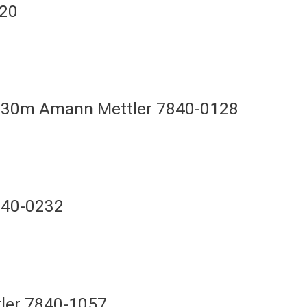
420
– 130m Amann Mettler 7840-0128
7840-0232
tler 7840-1057