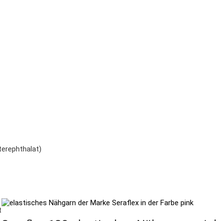
erephthalat)
t