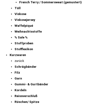
French Terry / Sommersweat (gemustert)
Tüll
Viskose
Viskosejersey
Waffelpiqué
Weihnachtsstoffe
% Sale %
Stoffproben
Stofflexikon
Kurzwaren
zurück
Schrägbänder
Filz
Garn
Gummi- & Gurtbänder
Kordeln
Reissverschluß
Rüschen/ Spitze