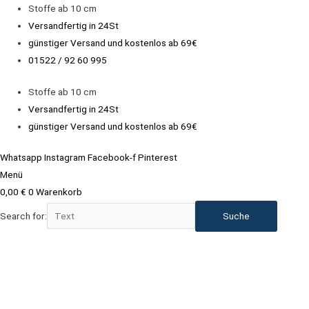
Zum
Stoffe ab 10 cm
Inhalt
Versandfertig in 24St
springen
günstiger Versand und kostenlos ab 69€
01522 / 92 60 995
Stoffe ab 10 cm
Versandfertig in 24St
günstiger Versand und kostenlos ab 69€
Whatsapp
Instagram
Facebook-f
Pinterest
Menü
0,00
€
0
Warenkorb
Search for: