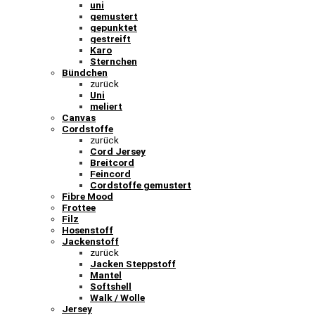
uni
gemustert
gepunktet
gestreift
Karo
Sternchen
Bündchen
zurück
Uni
meliert
Canvas
Cordstoffe
zurück
Cord Jersey
Breitcord
Feincord
Cordstoffe gemustert
Fibre Mood
Frottee
Filz
Hosenstoff
Jackenstoff
zurück
Jacken Steppstoff
Mantel
Softshell
Walk / Wolle
Jersey