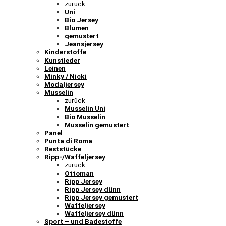
zurück
Uni
Bio Jersey
Blumen
gemustert
Jeansjersey
Kinderstoffe
Kunstleder
Leinen
Minky / Nicki
Modaljersey
Musselin
zurück
Musselin Uni
Bio Musselin
Musselin gemustert
Panel
Punta di Roma
Reststücke
Ripp-/Waffeljersey
zurück
Ottoman
Ripp Jersey
Ripp Jersey dünn
Ripp Jersey gemustert
Waffeljersey
Waffeljersey dünn
Sport – und Badestoffe