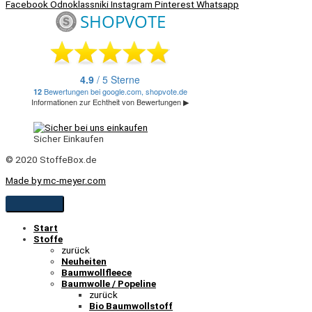
Facebook
Odnoklassniki
Instagram
Pinterest
Whatsapp
Sicher Einkaufen
© 2020 StoffeBox.de
Made by mc-meyer.com
Start
Stoffe
zurück
Neuheiten
Baumwollfleece
Baumwolle / Popeline
zurück
Bio Baumwollstoff