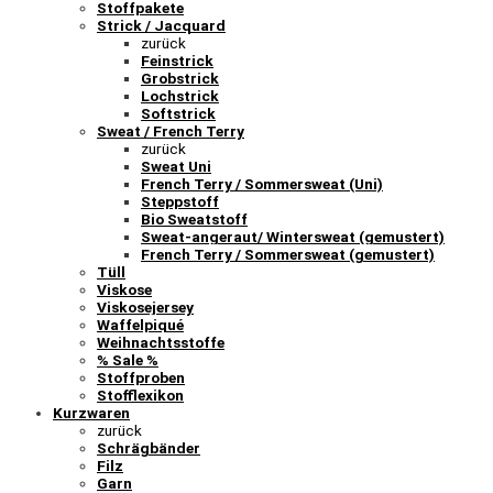
Stoffpakete
Strick / Jacquard
zurück
Feinstrick
Grobstrick
Lochstrick
Softstrick
Sweat / French Terry
zurück
Sweat Uni
French Terry / Sommersweat (Uni)
Steppstoff
Bio Sweatstoff
Sweat-angeraut/ Wintersweat (gemustert)
French Terry / Sommersweat (gemustert)
Tüll
Viskose
Viskosejersey
Waffelpiqué
Weihnachtsstoffe
% Sale %
Stoffproben
Stofflexikon
Kurzwaren
zurück
Schrägbänder
Filz
Garn