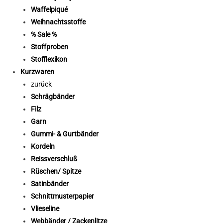
Waffelpiqué
Weihnachtsstoffe
% Sale %
Stoffproben
Stofflexikon
Kurzwaren
zurück
Schrägbänder
Filz
Garn
Gummi- & Gurtbänder
Kordeln
Reissverschluß
Rüschen/ Spitze
Satinbänder
Schnittmusterpapier
Vlieseline
Webbänder / Zackenlitze