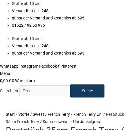
Zum
Stoffe ab 10 cm
Inhalt
Versandfertig in 24St
springen
günstiger Versand und kostenlos ab 69€
01522 / 92 60 995
Stoffe ab 10 cm
Versandfertig in 24St
günstiger Versand und kostenlos ab 69€
Whatsapp
Instagram
Facebook-f
Pinterest
Menü
0,00
€
0
Warenkorb
Search for:
Start
/
Stoffe
/
Sweat / French Terry
/
French Terry Uni
/ Reststück
35cm French Terry / Sommersweat – Uni dunkelgrau