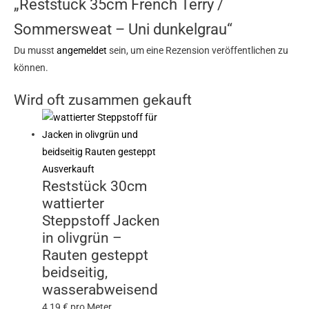
„Reststück 35cm French Terry /
Sommersweat – Uni dunkelgrau“
Du musst
angemeldet
sein, um eine Rezension veröffentlichen zu
können.
Wird oft zusammen gekauft
Ausverkauft
Reststück 30cm
wattierter
Steppstoff Jacken
in olivgrün –
Rauten gesteppt
beidseitig,
wasserabweisend
4,19
€
pro Meter