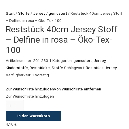
Delfine
Start
/
Stoffe
/
Jersey
/
gemustert
/ Reststück 40cm Jersey Stoff
in
– Delfine in rosa – Öko-Tex-100
rosa
Reststück 40cm Jersey Stoff
-
Öko-
– Delfine in rosa – Öko-Tex-
Tex-
100
100
Menge
Artikelnummer:
201-230-1
Kategorien:
gemustert
,
Jersey
,
Kinderstoffe
,
Reststücke
,
Stoffe
Schlagwort:
Reststück Jersey
Verfügbarkeit:
1 vorrätig
Zur Wunschliste hinzufügen
Von Wunschliste entfernen
Zur Wunschliste hinzufügen
In den Warenkorb
4,10
€