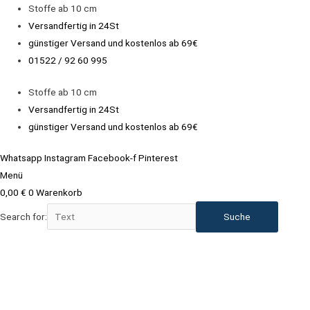
Zum
Stoffe ab 10 cm
Inhalt
Versandfertig in 24St
springen
günstiger Versand und kostenlos ab 69€
01522 / 92 60 995
Stoffe ab 10 cm
Versandfertig in 24St
günstiger Versand und kostenlos ab 69€
Whatsapp
Instagram
Facebook-f
Pinterest
Menü
0,00
€
0
Warenkorb
Search for:
Reststück
40cm
Jersey
Stoff
-