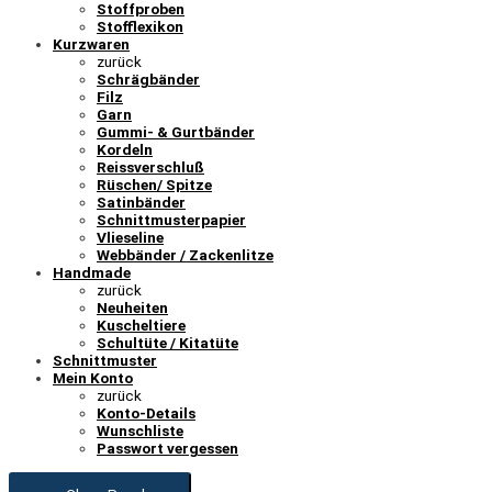
Stoffproben
Stofflexikon
Kurzwaren
zurück
Schrägbänder
Filz
Garn
Gummi- & Gurtbänder
Kordeln
Reissverschluß
Rüschen/ Spitze
Satinbänder
Schnittmusterpapier
Vlieseline
Webbänder / Zackenlitze
Handmade
zurück
Neuheiten
Kuscheltiere
Schultüte / Kitatüte
Schnittmuster
Mein Konto
zurück
Konto-Details
Wunschliste
Passwort vergessen