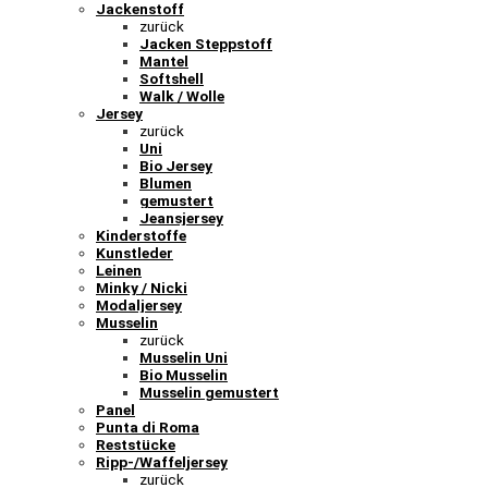
Jackenstoff
zurück
Jacken Steppstoff
Mantel
Softshell
Walk / Wolle
Jersey
zurück
Uni
Bio Jersey
Blumen
gemustert
Jeansjersey
Kinderstoffe
Kunstleder
Leinen
Minky / Nicki
Modaljersey
Musselin
zurück
Musselin Uni
Bio Musselin
Musselin gemustert
Panel
Punta di Roma
Reststücke
Ripp-/Waffeljersey
zurück