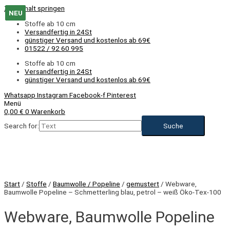
Zum Inhalt springen
NEU
NEU
Stoffe ab 10 cm
Versandfertig in 24St
günstiger Versand und kostenlos ab 69€
01522 / 92 60 995
Stoffe ab 10 cm
Versandfertig in 24St
günstiger Versand und kostenlos ab 69€
Whatsapp
Instagram
Facebook-f
Pinterest
Menü
0,00
€
0
Warenkorb
Search for:
Start
/
Stoffe
/
Baumwolle / Popeline
/
gemustert
/ Webware,
Baumwolle Popeline – Schmetterling blau, petrol – weiß Öko-Tex-100
Webware, Baumwolle Popeline