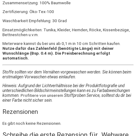
Zusammensetzung: 100% Baumwolle
Zertifizierung: Öko-Tex-100
Waschbarkeit Empfehlung: 30 Grad
Einsatzmöglichkeiten: Tunika, Kleider, Hemden, Röcke, Kissenbezüge,
Bettnestchen u.v.m.
Meterware kannst du bei uns ab 0,1 m in 10 cm Schritten kaufen.
Nutze dafür das Zahlenfeld (benötigte Länge) mit deiner
Wunschlänge (Bsp. 0.4 m). Die Preisberechnung erfolgt
automatisch.
Stoffe sollten vor dem Vernähen vorgewaschen werden. Sie können beim
erstmaligen Vorwaschen etwas einlaufen.
Hinweis: Aufgrund der Lichtverhältnisse bei der Produktfotografie und
unterschiedlichen Bildschirmeinstellungen kann es zu Farbabweichungen
kommen.
Profitiere von unserem
Stoffproben Service, solltest du dir bei
einer Farbe nicht sicher sein.
Rezensionen
Es gibt noch keine Rezensionen.
Schreibe die erste Rezension für „Webware,