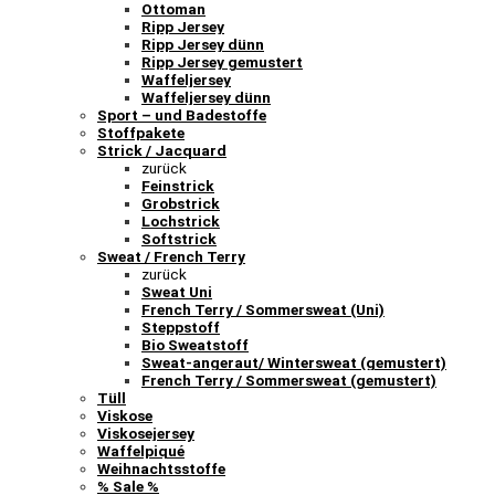
Ottoman
Ripp Jersey
Ripp Jersey dünn
Ripp Jersey gemustert
Waffeljersey
Waffeljersey dünn
Sport – und Badestoffe
Stoffpakete
Strick / Jacquard
zurück
Feinstrick
Grobstrick
Lochstrick
Softstrick
Sweat / French Terry
zurück
Sweat Uni
French Terry / Sommersweat (Uni)
Steppstoff
Bio Sweatstoff
Sweat-angeraut/ Wintersweat (gemustert)
French Terry / Sommersweat (gemustert)
Tüll
Viskose
Viskosejersey
Waffelpiqué
Weihnachtsstoffe
% Sale %