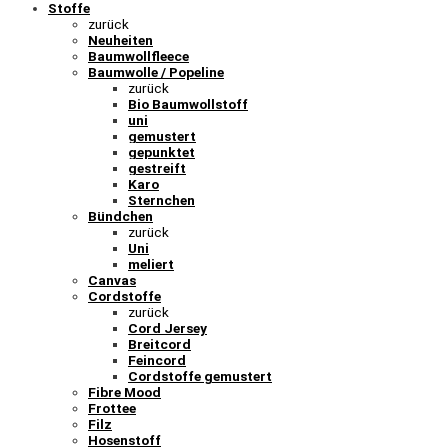
Stoffe
zurück
Neuheiten
Baumwollfleece
Baumwolle / Popeline
zurück
Bio Baumwollstoff
uni
gemustert
gepunktet
gestreift
Karo
Sternchen
Bündchen
zurück
Uni
meliert
Canvas
Cordstoffe
zurück
Cord Jersey
Breitcord
Feincord
Cordstoffe gemustert
Fibre Mood
Frottee
Filz
Hosenstoff