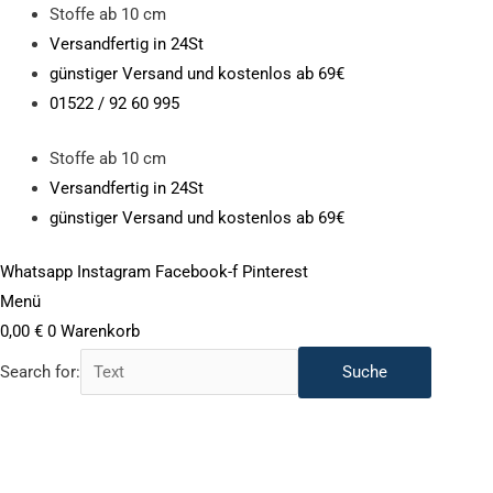
Zum
Stoffe ab 10 cm
Inhalt
Versandfertig in 24St
springen
günstiger Versand und kostenlos ab 69€
01522 / 92 60 995
Stoffe ab 10 cm
Versandfertig in 24St
günstiger Versand und kostenlos ab 69€
Whatsapp
Instagram
Facebook-f
Pinterest
Menü
0,00
€
0
Warenkorb
Search for:
Papierschnittmuster