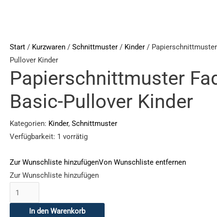
Fadenkäfer
Basic-
Pullover
Kinder
Start
/
Kurzwaren
/
Schnittmuster
/
Kinder
/ Papierschnittmuster
Menge
Pullover Kinder
Papierschnittmuster Fa
Basic-Pullover Kinder
Kategorien:
Kinder
,
Schnittmuster
Verfügbarkeit:
1 vorrätig
Zur Wunschliste hinzufügen
Von Wunschliste entfernen
Zur Wunschliste hinzufügen
In den Warenkorb