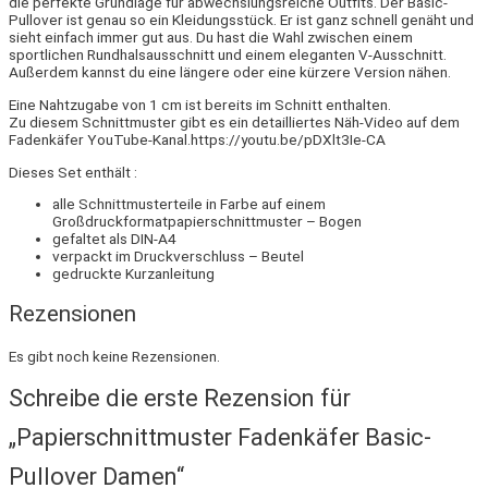
die perfekte Grundlage für abwechslungsreiche Outfits. Der Basic-
Pullover ist genau so ein Kleidungsstück. Er ist ganz schnell genäht und
sieht einfach immer gut aus. Du hast die Wahl zwischen einem
sportlichen Rundhalsausschnitt und einem eleganten V-Ausschnitt.
Außerdem kannst du eine längere oder eine kürzere Version nähen.
Eine Nahtzugabe von 1 cm ist bereits im Schnitt enthalten.
Zu diesem Schnittmuster gibt es ein detailliertes Näh-Video auf dem
Fadenkäfer YouTube-Kanal.https://youtu.be/pDXlt3Ie-CA
Dieses Set enthält :
alle Schnittmusterteile in Farbe auf einem
Großdruckformatpapierschnittmuster – Bogen
gefaltet als DIN-A4
verpackt im Druckverschluss – Beutel
gedruckte Kurzanleitung
Rezensionen
Es gibt noch keine Rezensionen.
Schreibe die erste Rezension für
„Papierschnittmuster Fadenkäfer Basic-
Pullover Damen“