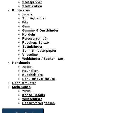
Stoffproben
Stofflexikon
Kurzwaren
zurück
Schrägbänder
Filz
Garn
Gummi- & Gurtbänder
Kordeln
Reissverschluß
Rüschen/ Spitze
Satinbänder
Schnittmusterpapier
Vlieseline
Webbänder / Zackenlitze
Handmade
zurück
Neuheiten
Kuscheltiere
Schultüte / Kitatüte
Schnittmuster
Mein Konto
zurück
Konto-Details
Wunschliste
Passwort vergessen