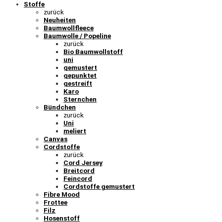
Stoffe
zurück
Neuheiten
Baumwollfleece
Baumwolle / Popeline
zurück
Bio Baumwollstoff
uni
gemustert
gepunktet
gestreift
Karo
Sternchen
Bündchen
zurück
Uni
meliert
Canvas
Cordstoffe
zurück
Cord Jersey
Breitcord
Feincord
Cordstoffe gemustert
Fibre Mood
Frottee
Filz
Hosenstoff