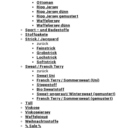
Ottoman
Ripp Jersey
Ripp Jersey dünn
Ripp Jersey gemustert
Waffeljersey
Waffeljersey dünn
Sport – und Badestoffe
Stoffpakete
Strick / Jacquard
zurück
Feinstrick
Grobstrick
Lochstrick
Softstrick
Sweat / French Terry
zurück
Sweat Uni
French Terry / Sommersweat (Uni)
Steppstoff
Bio Sweatstoff
Sweat-angeraut/ Wintersweat (gemustert)
French Terry / Sommersweat (gemustert)
Tüll
Viskose
Viskosejersey
Waffelpiqué
Weihnachtsstoffe
% Sale %