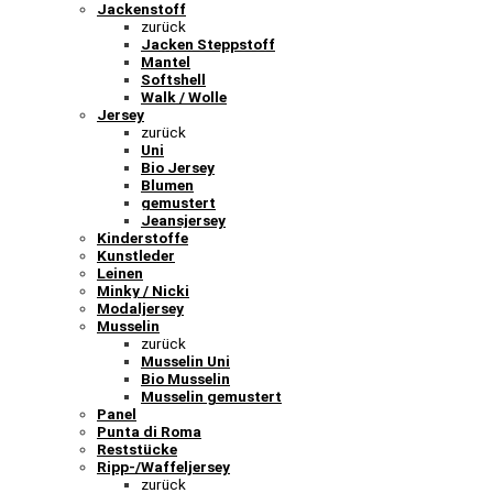
Jackenstoff
zurück
Jacken Steppstoff
Mantel
Softshell
Walk / Wolle
Jersey
zurück
Uni
Bio Jersey
Blumen
gemustert
Jeansjersey
Kinderstoffe
Kunstleder
Leinen
Minky / Nicki
Modaljersey
Musselin
zurück
Musselin Uni
Bio Musselin
Musselin gemustert
Panel
Punta di Roma
Reststücke
Ripp-/Waffeljersey
zurück