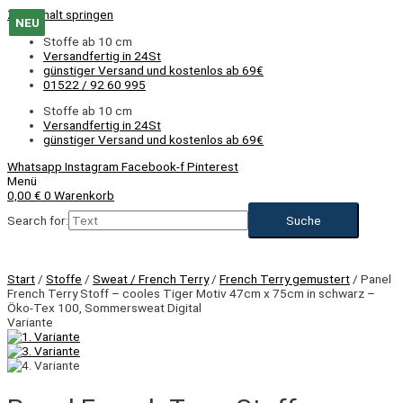
Zum Inhalt springen
NEU
NEU
NEU
NEU
NEU
NEU
NEU
NEU
NEU
NEU
NEU
Stoffe ab 10 cm
Versandfertig in 24St
günstiger Versand und kostenlos ab 69€
01522 / 92 60 995
Stoffe ab 10 cm
Versandfertig in 24St
günstiger Versand und kostenlos ab 69€
Whatsapp
Instagram
Facebook-f
Pinterest
Menü
0,00
€
0
Warenkorb
Search for:
Start
/
Stoffe
/
Sweat / French Terry
/
French Terry gemustert
/ Panel
NEU
French Terry Stoff – cooles Tiger Motiv 47cm x 75cm in schwarz –
Öko-Tex 100, Sommersweat Digital
Variante