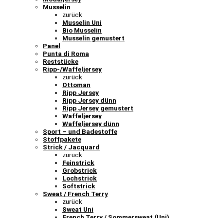
Musselin
zurück
Musselin Uni
Bio Musselin
Musselin gemustert
Panel
Punta di Roma
Reststücke
Ripp-/Waffeljersey
zurück
Ottoman
Ripp Jersey
Ripp Jersey dünn
Ripp Jersey gemustert
Waffeljersey
Waffeljersey dünn
Sport – und Badestoffe
Stoffpakete
Strick / Jacquard
zurück
Feinstrick
Grobstrick
Lochstrick
Softstrick
Sweat / French Terry
zurück
Sweat Uni
French Terry / Sommersweat (Uni)