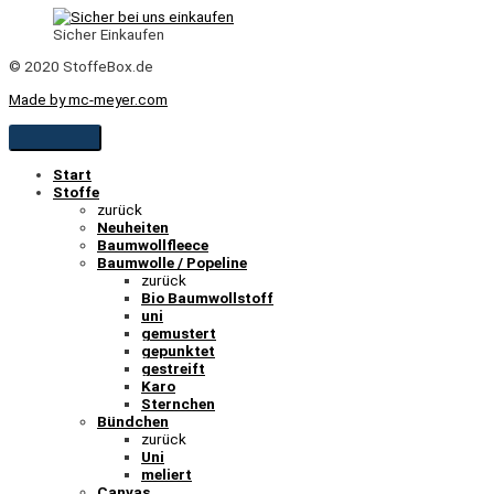
Sicher Einkaufen
© 2020 StoffeBox.de
Made by mc-meyer.com
Start
Stoffe
zurück
Neuheiten
Baumwollfleece
Baumwolle / Popeline
zurück
Bio Baumwollstoff
uni
gemustert
gepunktet
gestreift
Karo
Sternchen
Bündchen
zurück
Uni
meliert
Canvas