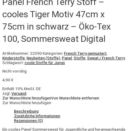
Panel French Terry Stoff –
cooles Tiger Motiv 47cm x
75cm in schwarz – Öko-Tex
100, Sommersweat Digital
Artikelnummer:
22590
Kategorien:
French Terry gemustert
,
Kinderstoffe
,
Neuheiten (Stoffe)
,
Panel
,
Stoffe
,
Sweat / French Terry
Schlagwort:
coole Stoffe für Jungs
Nicht vorrätig
4,90
€
Enthält 19% MwSt. DE
zzgl.
Versand
Zur Wunschliste hinzufügen
Von Wunschliste entfernen
Zur Wunschliste hinzufügen
Beschreibung
Zusätzliche Informationen
Rezensionen (0)
Ein cooles Panel Sommersweat für Jugendliche und heranwachsende