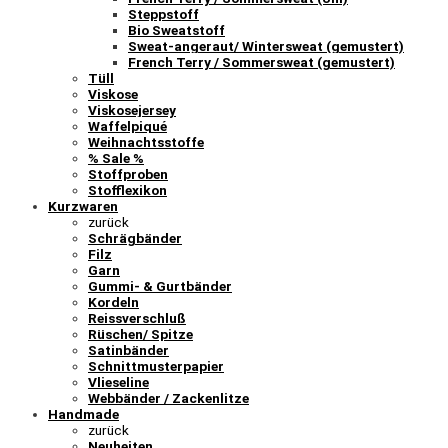
Steppstoff
Bio Sweatstoff
Sweat-angeraut/ Wintersweat (gemustert)
French Terry / Sommersweat (gemustert)
Tüll
Viskose
Viskosejersey
Waffelpiqué
Weihnachtsstoffe
% Sale %
Stoffproben
Stofflexikon
Kurzwaren
zurück
Schrägbänder
Filz
Garn
Gummi- & Gurtbänder
Kordeln
Reissverschluß
Rüschen/ Spitze
Satinbänder
Schnittmusterpapier
Vlieseline
Webbänder / Zackenlitze
Handmade
zurück
Neuheiten