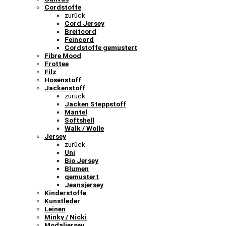
Cordstoffe
zurück
Cord Jersey
Breitcord
Feincord
Cordstoffe gemustert
Fibre Mood
Frottee
Filz
Hosenstoff
Jackenstoff
zurück
Jacken Steppstoff
Mantel
Softshell
Walk / Wolle
Jersey
zurück
Uni
Bio Jersey
Blumen
gemustert
Jeansjersey
Kinderstoffe
Kunstleder
Leinen
Minky / Nicki
Modaljersey