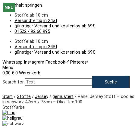
Zum Inhalt springen
NEU
NEU
NEU
NEU
NEU
NEU
NEU
NEU
NEU
NEU
Stoffe ab 10 cm
Versandfertig in 24St
günstiger Versand und kostenlos ab 69€
01522 / 92 60 995
Stoffe ab 10 cm
Versandfertig in 24St
günstiger Versand und kostenlos ab 69€
Whatsapp
Instagram
Facebook-f
Pinterest
Menü
0,00
€
0
Warenkorb
Search for:
NEU
Start
/
Stoffe
/
Jersey
/
gemustert
/ Panel Jersey Stoff – cooles
in schwarz 47cm x 75cm – Öko-Tex 100
Stofffarbe