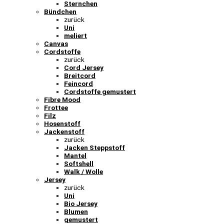
Sternchen
Bündchen
zurück
Uni
meliert
Canvas
Cordstoffe
zurück
Cord Jersey
Breitcord
Feincord
Cordstoffe gemustert
Fibre Mood
Frottee
Filz
Hosenstoff
Jackenstoff
zurück
Jacken Steppstoff
Mantel
Softshell
Walk / Wolle
Jersey
zurück
Uni
Bio Jersey
Blumen
gemustert