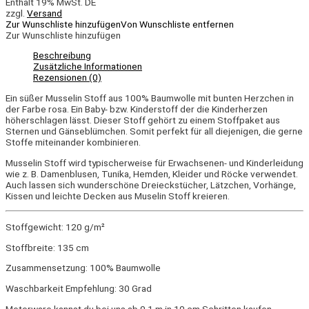
Enthält 19% MwSt. DE
zzgl.
Versand
Zur Wunschliste hinzufügen
Von Wunschliste entfernen
Zur Wunschliste hinzufügen
Beschreibung
Zusätzliche Informationen
Rezensionen (0)
Ein süßer Musselin Stoff aus 100% Baumwolle mit bunten Herzchen in
der Farbe rosa. Ein Baby- bzw. Kinderstoff der die Kinderherzen
höherschlagen lässt. Dieser Stoff gehört zu einem Stoffpaket aus
Sternen und Gänseblümchen. Somit perfekt für all diejenigen, die gerne
Stoffe miteinander kombinieren.
Musselin Stoff wird typischerweise für Erwachsenen- und Kinderleidung
wie z. B. Damenblusen, Tunika, Hemden, Kleider und Röcke verwendet.
Auch lassen sich wunderschöne Dreieckstücher, Lätzchen, Vorhänge,
Kissen und leichte Decken aus Muselin Stoff kreieren.
Stoffgewicht: 120 g/m²
Stoffbreite: 135 cm
Zusammensetzung: 100% Baumwolle
Waschbarkeit Empfehlung: 30 Grad
Meterware kannst du bei uns ab 0,1 m in 10 cm Schritten kaufen.