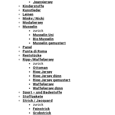
Jeansjersey
Kinderstoffe
Kunstleder
Leinen
Minky / Nicki
Modaljersey
Musselin
zurück
Musselin Uni
Bio Musselin
Musselin gemustert
Panel
Punta di Roma
Reststücke
Ripp-/Waffeljersey
zurück
Ottoman
Ripp Jersey
Ripp Jersey dünn
Ripp Jersey gemustert
Waffeljersey
Waffeljersey dünn
Sport – und Badestoffe
Stoffpakete
Strick / Jacquard
zurück
Feinstrick
Grobstrick