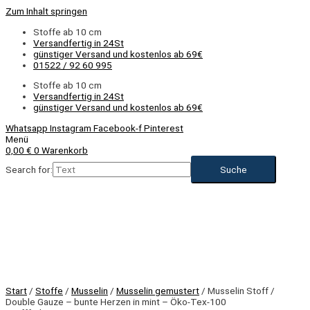
Zum Inhalt springen
Stoffe ab 10 cm
Versandfertig in 24St
günstiger Versand und kostenlos ab 69€
01522 / 92 60 995
Stoffe ab 10 cm
Versandfertig in 24St
günstiger Versand und kostenlos ab 69€
Whatsapp
Instagram
Facebook-f
Pinterest
Menü
0,00
€
0
Warenkorb
Search for:
NEU
Start
/
Stoffe
/
Musselin
/
Musselin gemustert
/ Musselin Stoff /
Double Gauze – bunte Herzen in mint – Öko-Tex-100