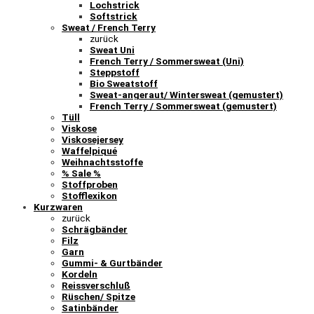
Lochstrick
Softstrick
Sweat / French Terry
zurück
Sweat Uni
French Terry / Sommersweat (Uni)
Steppstoff
Bio Sweatstoff
Sweat-angeraut/ Wintersweat (gemustert)
French Terry / Sommersweat (gemustert)
Tüll
Viskose
Viskosejersey
Waffelpiqué
Weihnachtsstoffe
% Sale %
Stoffproben
Stofflexikon
Kurzwaren
zurück
Schrägbänder
Filz
Garn
Gummi- & Gurtbänder
Kordeln
Reissverschluß
Rüschen/ Spitze
Satinbänder