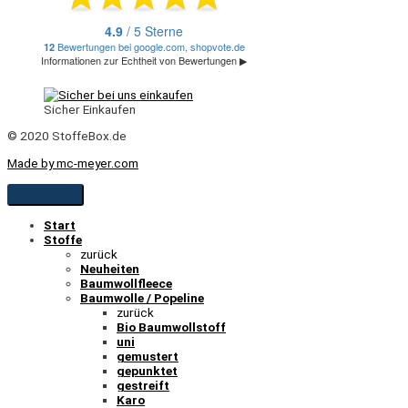
Sicher Einkaufen
© 2020 StoffeBox.de
Made by mc-meyer.com
Start
Stoffe
zurück
Neuheiten
Baumwollfleece
Baumwolle / Popeline
zurück
Bio Baumwollstoff
uni
gemustert
gepunktet
gestreift
Karo