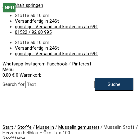
Zum Inhalt springen
NEU
NEU
NEU
NEU
NEU
NEU
Stoffe ab 10 cm
Versandfertig in 24St
günstiger Versand und kostenlos ab 69€
01522 / 92 60 995
Stoffe ab 10 cm
Versandfertig in 24St
günstiger Versand und kostenlos ab 69€
Whatsapp
Instagram
Facebook-f
Pinterest
Menü
0,00
€
0
Warenkorb
Search for:
NEU
Start
/
Stoffe
/
Musselin
/
Musselin gemustert
/ Musselin Stoff /
Herzen in hellblau – Öko-Tex-100
Stofffarbe