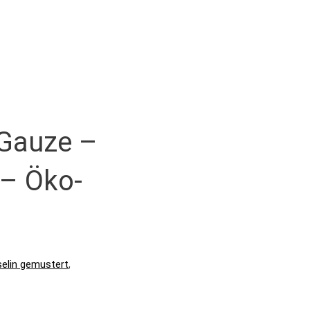
 Gauze –
 – Öko-
elin gemustert
,