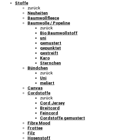
Stoffe
zurück
Neuheiten
Baumwollfleece
Baumwolle / Popeline
zurück
Bio Baumwollstoff
uni
gemustert
gepunktet
gestreift
Karo
Sternchen
Bündchen
zurück
Uni
meliert
Canvas
Cordstoffe
zurück
Cord Jersey
Breitcord
Feincord
Cordstoffe gemustert
Fibre Mood
Frottee
Filz
Hosenstoff