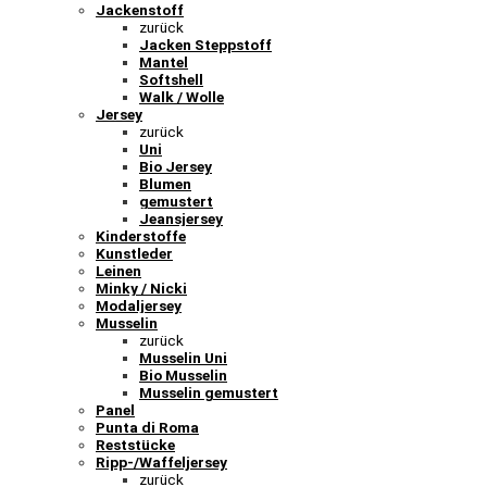
Jackenstoff
zurück
Jacken Steppstoff
Mantel
Softshell
Walk / Wolle
Jersey
zurück
Uni
Bio Jersey
Blumen
gemustert
Jeansjersey
Kinderstoffe
Kunstleder
Leinen
Minky / Nicki
Modaljersey
Musselin
zurück
Musselin Uni
Bio Musselin
Musselin gemustert
Panel
Punta di Roma
Reststücke
Ripp-/Waffeljersey
zurück