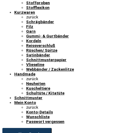
Stoffproben
Stofflexikon
Kurzwaren
zurück
Schrägbänder
Filz
Garn
Gummi- & Gurtbänder
Kordeln
Reissverschluß
Rüschen/ Spitze
Satinbänder
Schnittmusterpapier
Vlieseline
Webbänder / Zackenlitze
Handmade
zurück
Neuheiten
Kuscheltiere
Schultüte / Kitatüte
Schnittmuster
Mein Konto
zurück
Konto-Details
Wunschliste
Passwort vergessen