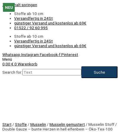
Zum Inhalt springen
NEU
NEU
NEU
NEU
NEU
NEU
Stoffe ab 10 cm
Versandfertig in 24St
günstiger Versand und kostenlos ab 69€
01522 / 92 60 995
Stoffe ab 10 cm
Versandfertig in 24St
günstiger Versand und kostenlos ab 69€
Whatsapp
Instagram
Facebook-f
Pinterest
Menü
0,00
€
0
Warenkorb
Search for:
NEU
Start
/
Stoffe
/
Musselin
/
Musselin gemustert
/ Musselin Stoff /
Double Gauze – bunte Herzen in hell elfenbein – Öko-Tex-100