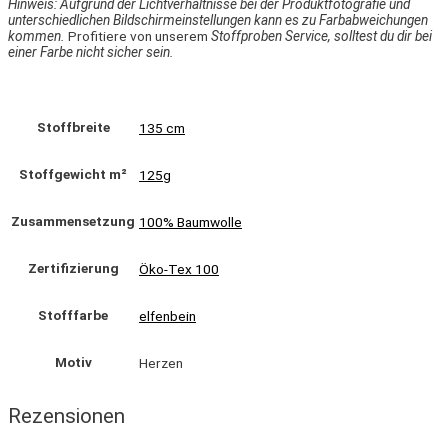
Hinweis: Aufgrund der Lichtverhältnisse bei der Produktfotografie und
unterschiedlichen Bildschirmeinstellungen kann es zu Farbabweichungen
kommen.
Profitiere von unserem
Stoffproben Service, solltest du dir bei
einer Farbe nicht sicher sein.
Stoffbreite
135 cm
Stoffgewicht m²
125g
Zusammensetzung
100% Baumwolle
Zertifizierung
Öko-Tex 100
Stofffarbe
elfenbein
Motiv
Herzen
Rezensionen