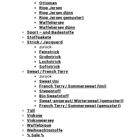
Ottoman
Ripp Jersey
Ripp Jersey dünn
Ripp Jersey gemustert
Waffeljersey
Waffeljersey dünn
Sport – und Badestoffe
Stoffpakete
Strick / Jacquard
zurück
Feinstrick
Grobstrick
Lochstrick
Softstrick
Sweat / French Terry
zurück
Sweat Uni
French Terry / Sommersweat (Uni)
Steppstoff
Bio Sweatstoff
Sweat-angeraut/ Wintersweat (gemustert)
French Terry / Sommersweat (gemustert)
Tüll
Viskose
Viskosejersey
Waffelpiqué
Weihnachtsstoffe
% Sale %