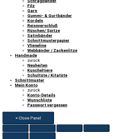
Schrägbänder
Filz
Garn
Gummi- & Gurtbänder
Kordeln
Reissverschluß
Rüschen/ Spitze
Satinbänder
Schnittmusterpapier
Vlieseline
Webbänder / Zackenlitze
Handmade
zurück
Neuheiten
Kuscheltiere
Schultüte / Kitatüte
Schnittmuster
Mein Konto
zurück
Konto-Details
Wunschliste
Passwort vergessen
× Close Panel