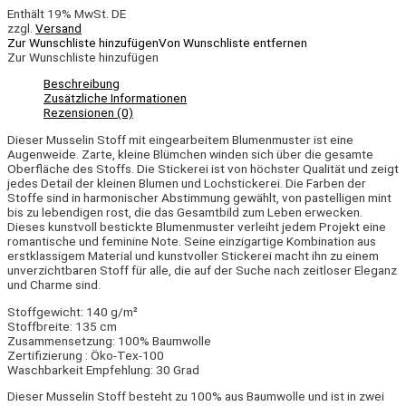
Enthält 19% MwSt. DE
zzgl.
Versand
Zur Wunschliste hinzufügen
Von Wunschliste entfernen
Zur Wunschliste hinzufügen
Beschreibung
Zusätzliche Informationen
Rezensionen (0)
Dieser Musselin Stoff mit eingearbeitem Blumenmuster ist eine
Augenweide. Zarte, kleine Blümchen winden sich über die gesamte
Oberfläche des Stoffs. Die Stickerei ist von höchster Qualität und zeigt
jedes Detail der kleinen Blumen und
Lochstickerei
. Die Farben der
Stoffe sind in harmonischer Abstimmung gewählt, von pastelligen mint
bis zu lebendigen rost, die das Gesamtbild zum Leben erwecken.
Dieses kunstvoll bestickte Blumenmuster verleiht jedem Projekt eine
romantische und feminine Note. Seine einzigartige Kombination aus
erstklassigem Material und kunstvoller Stickerei macht ihn zu einem
unverzichtbaren Stoff für alle, die auf der Suche nach zeitloser Eleganz
und Charme sind.
Stoffgewicht: 140 g/m²
Stoffbreite: 135 cm
Zusammensetzung: 100% Baumwolle
Zertifizierung : Öko-Tex-100
Waschbarkeit Empfehlung: 30 Grad
Dieser Musselin Stoff besteht zu 100% aus Baumwolle und ist in zwei