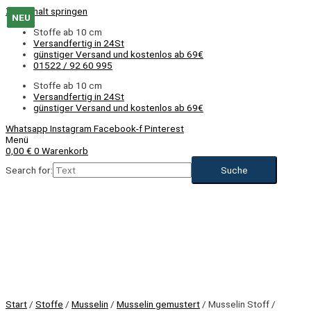
Zum Inhalt springen
NEU
NEU
NEU
NEU
NEU
NEU
Stoffe ab 10 cm
Versandfertig in 24St
günstiger Versand und kostenlos ab 69€
01522 / 92 60 995
Stoffe ab 10 cm
Versandfertig in 24St
günstiger Versand und kostenlos ab 69€
Whatsapp
Instagram
Facebook-f
Pinterest
Menü
0,00
€
0
Warenkorb
Search for:
NEU
Start
/
Stoffe
/
Musselin
/
Musselin gemustert
/ Musselin Stoff /