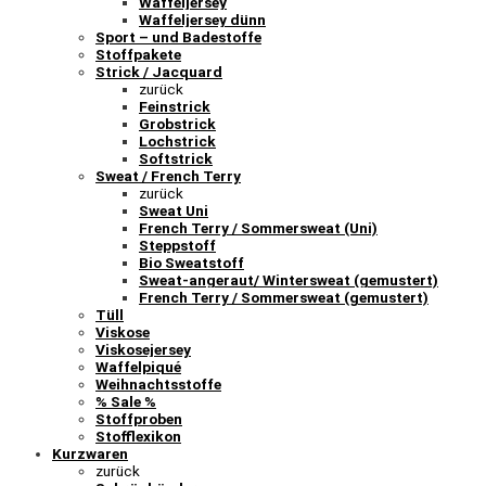
Waffeljersey
Waffeljersey dünn
Sport – und Badestoffe
Stoffpakete
Strick / Jacquard
zurück
Feinstrick
Grobstrick
Lochstrick
Softstrick
Sweat / French Terry
zurück
Sweat Uni
French Terry / Sommersweat (Uni)
Steppstoff
Bio Sweatstoff
Sweat-angeraut/ Wintersweat (gemustert)
French Terry / Sommersweat (gemustert)
Tüll
Viskose
Viskosejersey
Waffelpiqué
Weihnachtsstoffe
% Sale %
Stoffproben
Stofflexikon
Kurzwaren
zurück