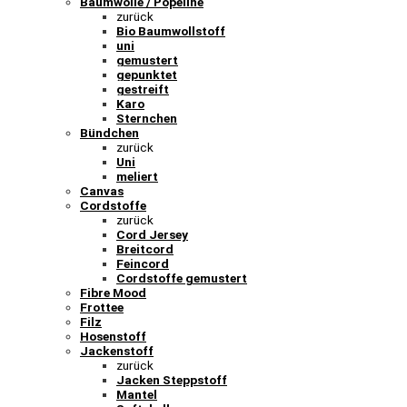
Baumwolle / Popeline
zurück
Bio Baumwollstoff
uni
gemustert
gepunktet
gestreift
Karo
Sternchen
Bündchen
zurück
Uni
meliert
Canvas
Cordstoffe
zurück
Cord Jersey
Breitcord
Feincord
Cordstoffe gemustert
Fibre Mood
Frottee
Filz
Hosenstoff
Jackenstoff
zurück
Jacken Steppstoff
Mantel