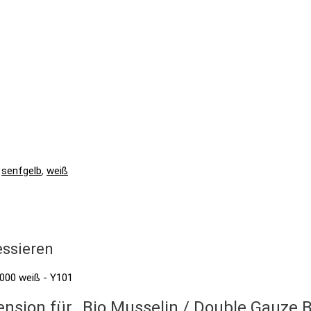
,
senfgelb
,
weiß
essieren
ension für „Bio Musselin / Double Gauze B