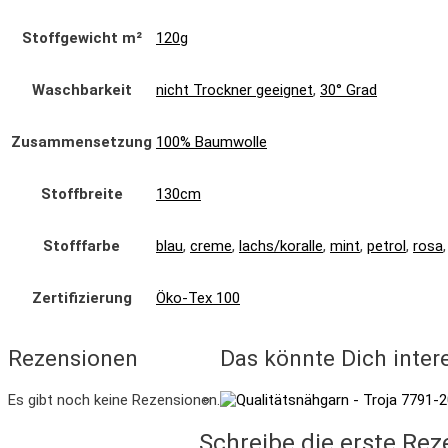
Stoffgewicht m²
120g
Waschbarkeit
nicht Trockner geeignet
,
30° Grad
Zusammensetzung
100% Baumwolle
Stoffbreite
130cm
Stofffarbe
blau
,
creme
,
lachs/koralle
,
mint
,
petrol
,
rosa
Zertifizierung
Öko-Tex 100
Rezensionen
Das könnte Dich inter
Es gibt noch keine Rezensionen.
Schreibe die erste Rez