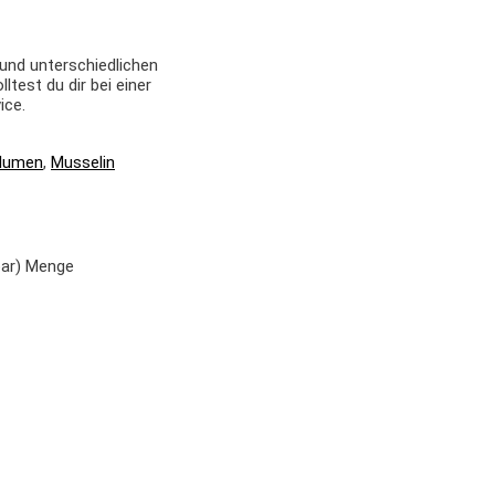
 und unterschiedlichen
test du dir bei einer
ice.
Blumen
,
Musselin
bar) Menge