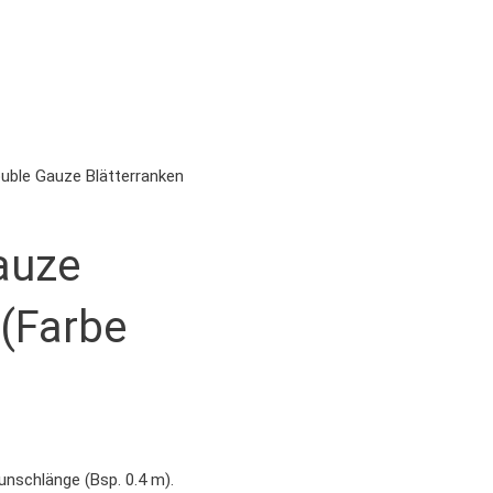
ouble Gauze Blätterranken
auze
 (Farbe
unschlänge (Bsp. 0.4 m).