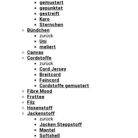
gemustert
gepunktet
gestreift
Karo
Sternchen
Bündchen
zurück
Uni
meliert
Canvas
Cordstoffe
zurück
Cord Jersey
Breitcord
Feincord
Cordstoffe gemustert
Fibre Mood
Frottee
Filz
Hosenstoff
Jackenstoff
zurück
Jacken Steppstoff
Mantel
Softshell