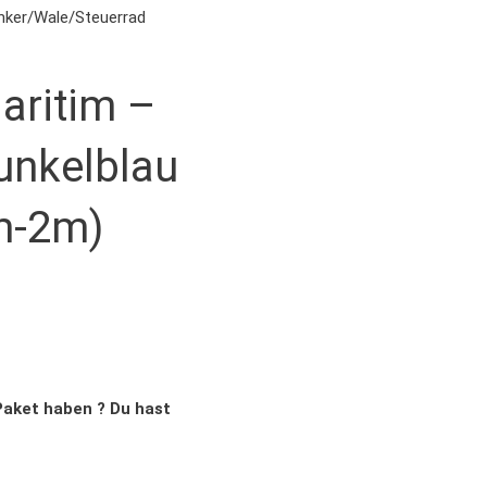
nker/Wale/Steuerrad
aritim –
unkelblau
m-2m)
Paket haben ? Du hast