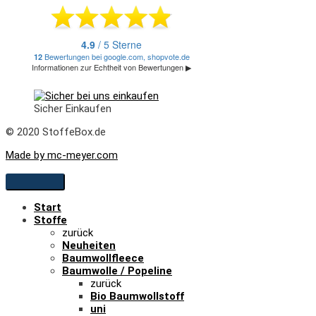
Sicher Einkaufen
© 2020 StoffeBox.de
Made by mc-meyer.com
Start
Stoffe
zurück
Neuheiten
Baumwollfleece
Baumwolle / Popeline
zurück
Bio Baumwollstoff
uni