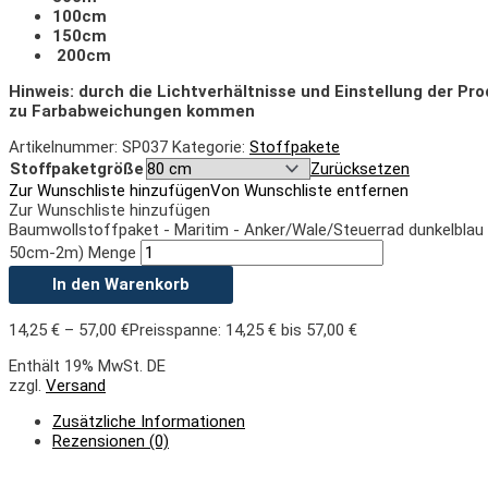
100cm
150cm
200cm
Hinweis: durch die Lichtverhältnisse und Einstellung der Pr
zu Farbabweichungen kommen
Artikelnummer:
SP037
Kategorie:
Stoffpakete
Stoffpaketgröße
Zurücksetzen
Zur Wunschliste hinzufügen
Von Wunschliste entfernen
Zur Wunschliste hinzufügen
Baumwollstoffpaket - Maritim - Anker/Wale/Steuerrad dunkelblau 
50cm-2m) Menge
In den Warenkorb
14,25
€
–
57,00
€
Preisspanne: 14,25 € bis 57,00 €
Enthält 19% MwSt. DE
zzgl.
Versand
Zusätzliche Informationen
Rezensionen (0)