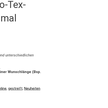
o-Tex-
hmal
und unterschiedlichen
.
einer Wunschlänge (Bsp.
line
,
gestreift
,
Neuheiten