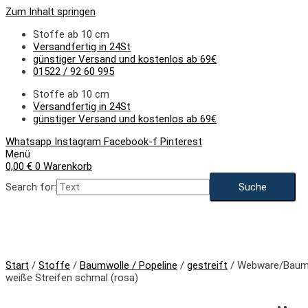
Zum Inhalt springen
Stoffe ab 10 cm
Versandfertig in 24St
günstiger Versand und kostenlos ab 69€
01522 / 92 60 995
Stoffe ab 10 cm
Versandfertig in 24St
günstiger Versand und kostenlos ab 69€
Whatsapp
Instagram
Facebook-f
Pinterest
Menü
0,00
€
0
Warenkorb
Search for:
NEU
Start
/
Stoffe
/
Baumwolle / Popeline
/
gestreift
/ Webware/Baumw
weiße Streifen schmal (rosa)