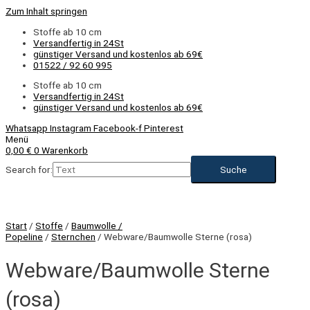
Zum Inhalt springen
Stoffe ab 10 cm
Versandfertig in 24St
günstiger Versand und kostenlos ab 69€
01522 / 92 60 995
Stoffe ab 10 cm
Versandfertig in 24St
günstiger Versand und kostenlos ab 69€
Whatsapp
Instagram
Facebook-f
Pinterest
Menü
0,00
€
0
Warenkorb
Search for:
Start
/
Stoffe
/
Baumwolle /
Popeline
/
Sternchen
/ Webware/Baumwolle Sterne (rosa)
Webware/Baumwolle Sterne
(rosa)