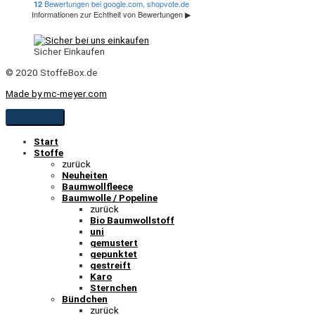
Sicher Einkaufen
© 2020 StoffeBox.de
Made by mc-meyer.com
Start
Stoffe
zurück
Neuheiten
Baumwollfleece
Baumwolle / Popeline
zurück
Bio Baumwollstoff
uni
gemustert
gepunktet
gestreift
Karo
Sternchen
Bündchen
zurück