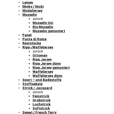
Leinen
Minky / Nicki
Modaljersey
Musselin
zurück
Musselin Uni
Bio Musselin
Musselin gemustert
Panel
Punta di Roma
Reststücke
Ripp-/Waffeljersey
zurück
Ottoman
Ripp Jersey
Ripp Jersey dünn
Ripp Jersey gemustert
Waffeljersey
Waffeljersey dünn
Sport – und Badestoffe
Stoffpakete
Strick / Jacquard
zurück
Feinstrick
Grobstrick
Lochstrick
Softstrick
Sweat / French Terry