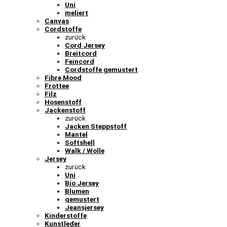
Uni
meliert
Canvas
Cordstoffe
zurück
Cord Jersey
Breitcord
Feincord
Cordstoffe gemustert
Fibre Mood
Frottee
Filz
Hosenstoff
Jackenstoff
zurück
Jacken Steppstoff
Mantel
Softshell
Walk / Wolle
Jersey
zurück
Uni
Bio Jersey
Blumen
gemustert
Jeansjersey
Kinderstoffe
Kunstleder