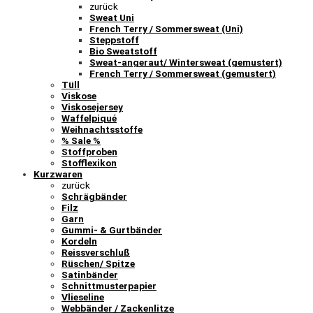
zurück
Sweat Uni
French Terry / Sommersweat (Uni)
Steppstoff
Bio Sweatstoff
Sweat-angeraut/ Wintersweat (gemustert)
French Terry / Sommersweat (gemustert)
Tüll
Viskose
Viskosejersey
Waffelpiqué
Weihnachtsstoffe
% Sale %
Stoffproben
Stofflexikon
Kurzwaren
zurück
Schrägbänder
Filz
Garn
Gummi- & Gurtbänder
Kordeln
Reissverschluß
Rüschen/ Spitze
Satinbänder
Schnittmusterpapier
Vlieseline
Webbänder / Zackenlitze