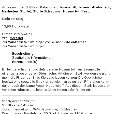
Artikelnummer:
1700-70
Kategorien:
Hosenstoff
,
Hosenstoff elastisch
,
Neuheiten (Stoffe)
,
Stoffe
Schlagwort:
Hosenstoff Peach
Nicht vorrätig
13,90
€
pro Meter
Enthält 19% MwSt. DE
zzgl.
Versand
Zur Wunschliste hinzufügen
Von Wunschliste entfernen
Zur Wunschliste hinzufügen
Beschreibung
Zusätzliche Informationen
Rezensionen (0)
Ein leiht elastischer und dehnbarerer Hosenstoff aus Baumwolle mit
einer ganz besonderen Oberfläche. Mit diesem Stoff werden sie nicht
mehr die Finger von ihrer Kleidung lassen können. Die Oberfläche
besitzt eine spezielle Struktur, so wie man es nur von Pfirsichen kennt,
daher auch der Name Peach Hosenstoff. Aus diesem Stoff lassen sich
vor allem robuste und leichte Chino Hosen oder Blazer nähen.
Stoffgewicht: 230/m²
Stoffbreite: 145 cm
Zusammensetzung: 96% Baumwolle, 4% Elasthan
Waschbarkeit Empfehlung: 30 Grad, Bügeln bei 110 Grad, nicht