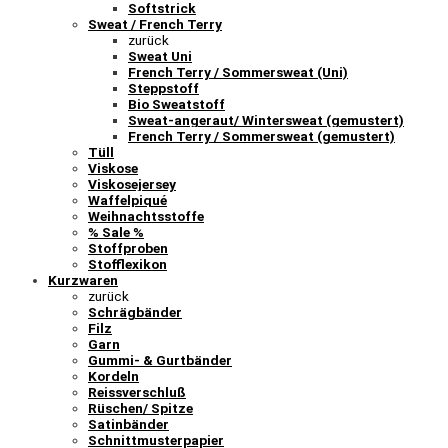
Softstrick
Sweat / French Terry
zurück
Sweat Uni
French Terry / Sommersweat (Uni)
Steppstoff
Bio Sweatstoff
Sweat-angeraut/ Wintersweat (gemustert)
French Terry / Sommersweat (gemustert)
Tüll
Viskose
Viskosejersey
Waffelpiqué
Weihnachtsstoffe
% Sale %
Stoffproben
Stofflexikon
Kurzwaren
zurück
Schrägbänder
Filz
Garn
Gummi- & Gurtbänder
Kordeln
Reissverschluß
Rüschen/ Spitze
Satinbänder
Schnittmusterpapier