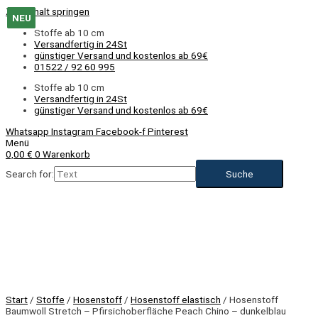
Zum Inhalt springen
NEU
NEU
NEU
NEU
NEU
NEU
Stoffe ab 10 cm
Versandfertig in 24St
günstiger Versand und kostenlos ab 69€
01522 / 92 60 995
Stoffe ab 10 cm
Versandfertig in 24St
günstiger Versand und kostenlos ab 69€
Whatsapp
Instagram
Facebook-f
Pinterest
Menü
0,00
€
0
Warenkorb
Search for:
NEU
Start
/
Stoffe
/
Hosenstoff
/
Hosenstoff elastisch
/ Hosenstoff
Baumwoll Stretch – Pfirsichoberfläche Peach Chino – dunkelblau