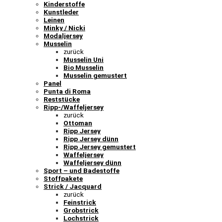
Kinderstoffe
Kunstleder
Leinen
Minky / Nicki
Modaljersey
Musselin
zurück
Musselin Uni
Bio Musselin
Musselin gemustert
Panel
Punta di Roma
Reststücke
Ripp-/Waffeljersey
zurück
Ottoman
Ripp Jersey
Ripp Jersey dünn
Ripp Jersey gemustert
Waffeljersey
Waffeljersey dünn
Sport – und Badestoffe
Stoffpakete
Strick / Jacquard
zurück
Feinstrick
Grobstrick
Lochstrick