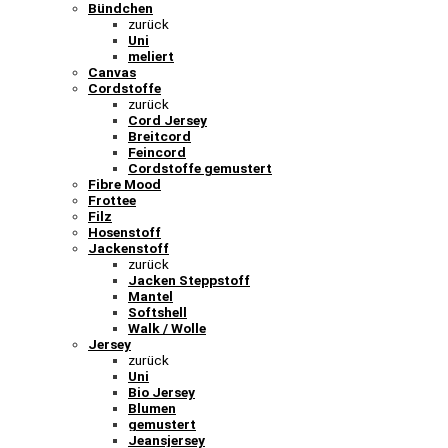
Bündchen
zurück
Uni
meliert
Canvas
Cordstoffe
zurück
Cord Jersey
Breitcord
Feincord
Cordstoffe gemustert
Fibre Mood
Frottee
Filz
Hosenstoff
Jackenstoff
zurück
Jacken Steppstoff
Mantel
Softshell
Walk / Wolle
Jersey
zurück
Uni
Bio Jersey
Blumen
gemustert
Jeansjersey