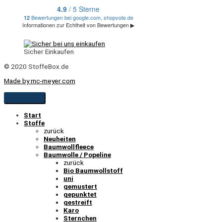
Sicher Einkaufen
© 2020 StoffeBox.de
Made by mc-meyer.com
Start
Stoffe
zurück
Neuheiten
Baumwollfleece
Baumwolle / Popeline
zurück
Bio Baumwollstoff
uni
gemustert
gepunktet
gestreift
Karo
Sternchen