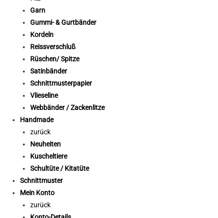
Garn
Gummi- & Gurtbänder
Kordeln
Reissverschluß
Rüschen/ Spitze
Satinbänder
Schnittmusterpapier
Vlieseline
Webbänder / Zackenlitze
Handmade
zurück
Neuheiten
Kuscheltiere
Schultüte / Kitatüte
Schnittmuster
Mein Konto
zurück
Konto-Details