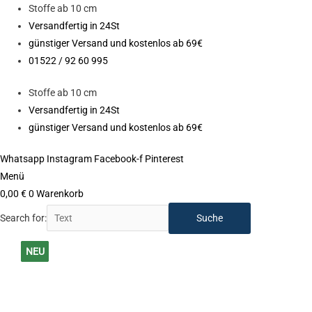
Zum
Stoffe ab 10 cm
Inhalt
Versandfertig in 24St
springen
günstiger Versand und kostenlos ab 69€
01522 / 92 60 995
Stoffe ab 10 cm
Versandfertig in 24St
günstiger Versand und kostenlos ab 69€
Whatsapp
Instagram
Facebook-f
Pinterest
Menü
0,00
€
0
Warenkorb
Search for:
Hosenstoff
NEU
NEU
NEU
NEU
NEU
NEU
Baumwoll
Stretch
-
Pfirsichoberfläche