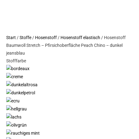
Peach
Chino
-
dunkel
Start
/
Stoffe
/
Hosenstoff
/
Hosenstoff elastisch
/ Hosenstoff
jeansblau
Baumwoll Stretch – Pfirsichoberfläche Peach Chino – dunkel
Menge
jeansblau
Stofffarbe