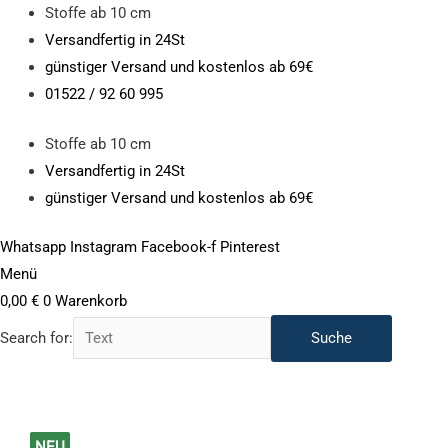
Zum
Stoffe ab 10 cm
Inhalt
Versandfertig in 24St
springen
günstiger Versand und kostenlos ab 69€
01522 / 92 60 995
Stoffe ab 10 cm
Versandfertig in 24St
günstiger Versand und kostenlos ab 69€
Whatsapp
Instagram
Facebook-f
Pinterest
Menü
0,00
€
0
Warenkorb
Search for:
Gummiband
Preisspanne:
NEU
NEU
NEU