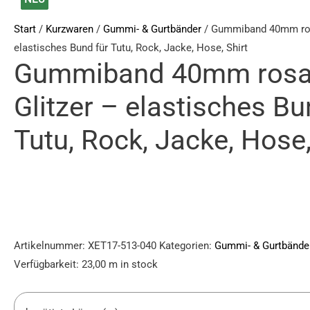
40mm
0,60 €
rosa
bis
Start
/
Kurzwaren
/
Gummi- & Gurtbänder
/ Gummiband 40mm rosa
mit
2,90 €
elastisches Bund für Tutu, Rock, Jacke, Hose, Shirt
Gummiband 40mm rosa
Glitzer
-
Glitzer – elastisches Bu
elastisches
Bund
Tutu, Rock, Jacke, Hose,
für
Tutu,
Rock,
Jacke,
Hose,
Shirt
Artikelnummer:
XET17-513-040
Kategorien:
Gummi- & Gurtbände
Menge
Verfügbarkeit:
23,00 m in stock