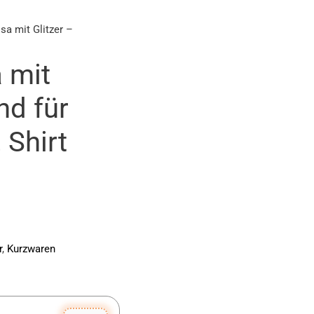
 mit Glitzer –
 mit
nd für
 Shirt
r
,
Kurzwaren