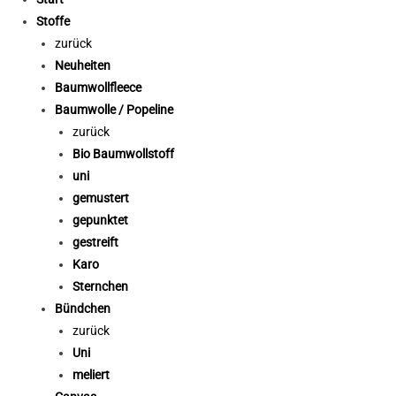
Stoffe
zurück
Neuheiten
Baumwollfleece
Baumwolle / Popeline
zurück
Bio Baumwollstoff
uni
gemustert
gepunktet
gestreift
Karo
Sternchen
Bündchen
zurück
Uni
meliert