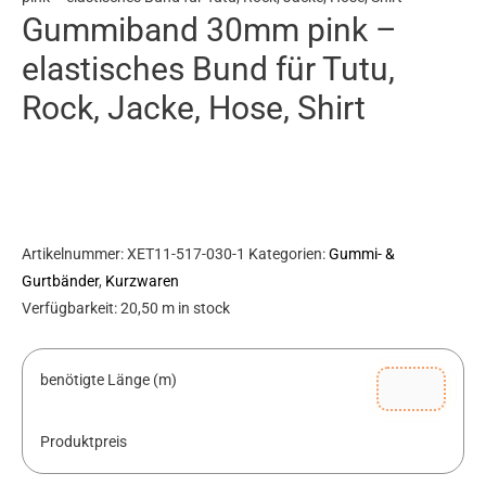
Gummiband 30mm pink –
Bund
für
elastisches Bund für Tutu,
Tutu,
Rock, Jacke, Hose, Shirt
Rock,
Jacke,
Hose,
Shirt
Menge
Artikelnummer:
XET11-517-030-1
Kategorien:
Gummi- &
Gurtbänder
,
Kurzwaren
Verfügbarkeit:
20,50 m in stock
benötigte Länge (m)
Produktpreis