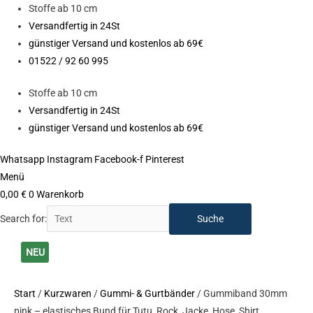
Zum
Stoffe ab 10 cm
Inhalt
Versandfertig in 24St
springen
günstiger Versand und kostenlos ab 69€
01522 / 92 60 995
Stoffe ab 10 cm
Versandfertig in 24St
günstiger Versand und kostenlos ab 69€
Whatsapp
Instagram
Facebook-f
Pinterest
Menü
0,00
€
0
Warenkorb
Search for:
Gummiband
Preisspanne:
NEU
30mm
0,60 €
pink
bis
Start
/
Kurzwaren
/
Gummi- & Gurtbänder
/ Gummiband 30mm
-
2,90 €
pink – elastisches Bund für Tutu, Rock, Jacke, Hose, Shirt
elastisches