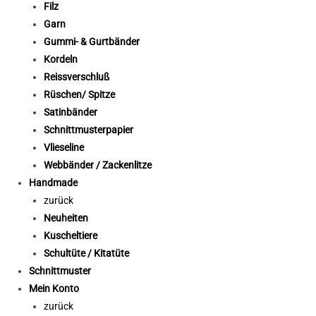
Filz
Garn
Gummi- & Gurtbänder
Kordeln
Reissverschluß
Rüschen/ Spitze
Satinbänder
Schnittmusterpapier
Vlieseline
Webbänder / Zackenlitze
Handmade
zurück
Neuheiten
Kuscheltiere
Schultüte / Kitatüte
Schnittmuster
Mein Konto
zurück