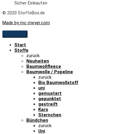
Sicher Einkaufen
© 2020 StoffeBox.de
Made by mc-meyer.com
Start
Stoffe
zurück
Neuheiten
Baumwollfleece
Baumwolle / Popeline
zurück
Bio Baumwollstoff
uni
gemustert
gepunktet
gestreift
Karo
Sternchen
Bündchen
zurück
Uni