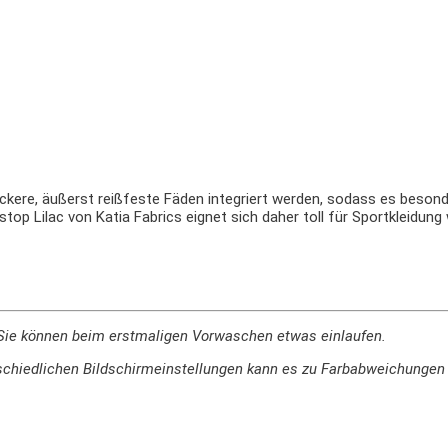
ckere, äußerst reißfeste Fäden integriert werden, sodass es besond
ipstop Lilac von Katia Fabrics eignet sich daher toll für Sportkleidu
Sie können beim erstmaligen Vorwaschen etwas einlaufen.
terschiedlichen Bildschirmeinstellungen kann es zu Farbabweichung