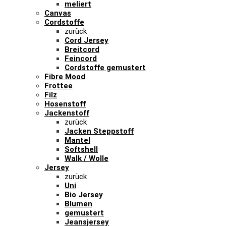
meliert
Canvas
Cordstoffe
zurück
Cord Jersey
Breitcord
Feincord
Cordstoffe gemustert
Fibre Mood
Frottee
Filz
Hosenstoff
Jackenstoff
zurück
Jacken Steppstoff
Mantel
Softshell
Walk / Wolle
Jersey
zurück
Uni
Bio Jersey
Blumen
gemustert
Jeansjersey