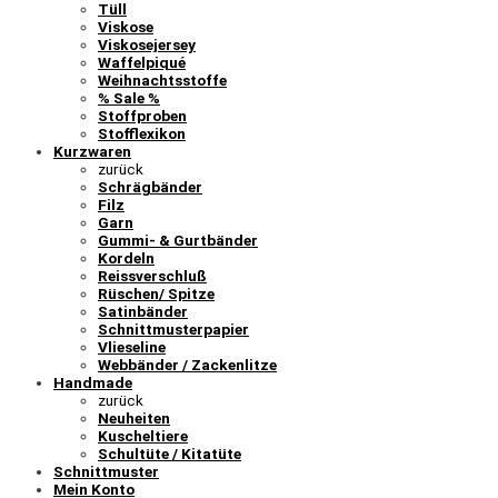
Tüll
Viskose
Viskosejersey
Waffelpiqué
Weihnachtsstoffe
% Sale %
Stoffproben
Stofflexikon
Kurzwaren
zurück
Schrägbänder
Filz
Garn
Gummi- & Gurtbänder
Kordeln
Reissverschluß
Rüschen/ Spitze
Satinbänder
Schnittmusterpapier
Vlieseline
Webbänder / Zackenlitze
Handmade
zurück
Neuheiten
Kuscheltiere
Schultüte / Kitatüte
Schnittmuster
Mein Konto