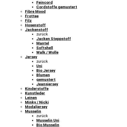
Feincord
Cordstoffe gemustert
Fibre Mood
Frottee
Filz
Hosenstoff
Jackenstoff
zurück
Jacken Steppstoff
Mantel
Softshell
Walk / Wolle
Jersey
zurück
Uni
Bio Jersey
Blumen
gemustert
Jeansjersey
Kinderstoffe
Kunstleder
Leinen
Minky / Nicki
Modaljersey
Musselin
zurück
Musselin Uni
Bio Musselin