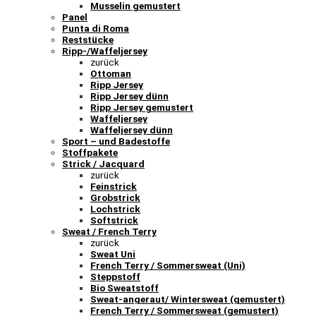
Musselin gemustert
Panel
Punta di Roma
Reststücke
Ripp-/Waffeljersey
zurück
Ottoman
Ripp Jersey
Ripp Jersey dünn
Ripp Jersey gemustert
Waffeljersey
Waffeljersey dünn
Sport – und Badestoffe
Stoffpakete
Strick / Jacquard
zurück
Feinstrick
Grobstrick
Lochstrick
Softstrick
Sweat / French Terry
zurück
Sweat Uni
French Terry / Sommersweat (Uni)
Steppstoff
Bio Sweatstoff
Sweat-angeraut/ Wintersweat (gemustert)
French Terry / Sommersweat (gemustert)