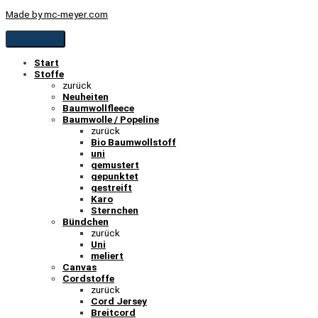
Made by mc-meyer.com
Start
Stoffe
zurück
Neuheiten
Baumwollfleece
Baumwolle / Popeline
zurück
Bio Baumwollstoff
uni
gemustert
gepunktet
gestreift
Karo
Sternchen
Bündchen
zurück
Uni
meliert
Canvas
Cordstoffe
zurück
Cord Jersey
Breitcord