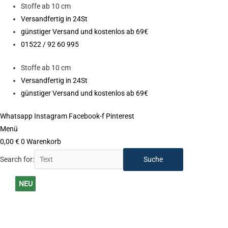
Zum
Stoffe ab 10 cm
Inhalt
Versandfertig in 24St
springen
günstiger Versand und kostenlos ab 69€
01522 / 92 60 995
Stoffe ab 10 cm
Versandfertig in 24St
günstiger Versand und kostenlos ab 69€
Whatsapp
Instagram
Facebook-f
Pinterest
Menü
0,00
€
0
Warenkorb
Search for:
NEU
NEU
NEU
NEU
NEU
NEU