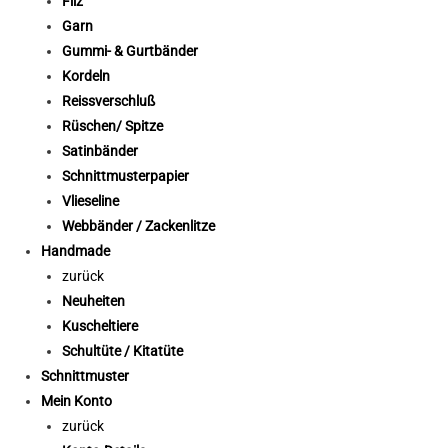
Filz
Garn
Gummi- & Gurtbänder
Kordeln
Reissverschluß
Rüschen/ Spitze
Satinbänder
Schnittmusterpapier
Vlieseline
Webbänder / Zackenlitze
Handmade
zurück
Neuheiten
Kuscheltiere
Schultüte / Kitatüte
Schnittmuster
Mein Konto
zurück