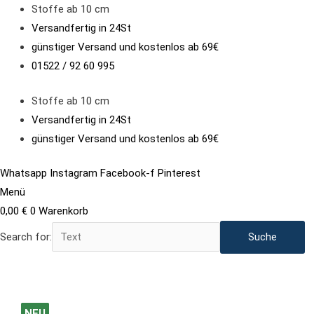
Zum
Stoffe ab 10 cm
Inhalt
Versandfertig in 24St
springen
günstiger Versand und kostenlos ab 69€
01522 / 92 60 995
Stoffe ab 10 cm
Versandfertig in 24St
günstiger Versand und kostenlos ab 69€
Whatsapp
Instagram
Facebook-f
Pinterest
Menü
0,00
€
0
Warenkorb
Search for:
French
NEU
NEU
NEU
NEU
NEU
NEU