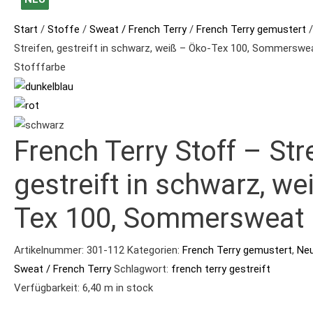
Terry
Stoff
Start
/
Stoffe
/
Sweat / French Terry
/
French Terry gemustert
/
-
Streifen, gestreift in schwarz, weiß – Öko-Tex 100, Sommerswe
Streifen,
Stofffarbe
gestreift
in
schwarz,
French Terry Stoff – Stre
weiß
-
gestreift in schwarz, we
Öko-
Tex
Tex 100, Sommersweat
100,
Sommersweat
Artikelnummer:
301-112
Kategorien:
French Terry gemustert
,
Neu
Menge
Sweat / French Terry
Schlagwort:
french terry gestreift
Verfügbarkeit:
6,40 m in stock