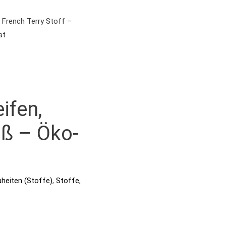
 French Terry Stoff –
at
ifen,
iß – Öko-
heiten (Stoffe)
,
Stoffe
,