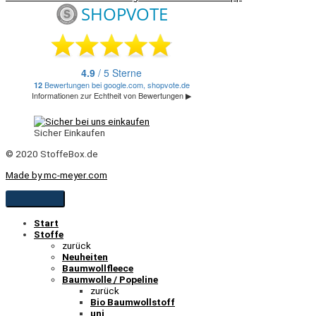
Sicher Einkaufen
© 2020 StoffeBox.de
Made by mc-meyer.com
Start
Stoffe
zurück
Neuheiten
Baumwollfleece
Baumwolle / Popeline
zurück
Bio Baumwollstoff
uni