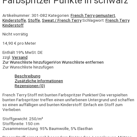
Farbspritzer Punkte in schwarz
Artikelnummer:
301-082
Kategorien:
French Terry gemustert
,
Kinderstoffe
,
Stoffe
,
Sweat / French Terry
Schlagwort:
French Terry
Kinderstoff
Nicht vorrätig
14,90
€
pro Meter
Enthält 19% MwSt. DE
zzgl.
Versand
Zur Wunschliste hinzufügen
Von Wunschliste entfernen
Zur Wunschliste hinzufügen
Beschreibung
Zusätzliche Informationen
Rezensionen (0)
French Terry Stoff mit bunten Farbspritzer Punkten! Die verspielten
bunten Farbspritzer treffen einen unifarbenen Untergrund und schaffen
so einen auffälligen und bunten Kinderstoff. Einfach ein Stoff zum
Verlieben.
Stoffgewicht: 250/m²
Stoffbreite: 150 cm
Zusammensetzung: 95% Baumwolle, 5% Elasthan