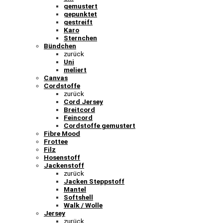
gemustert
gepunktet
gestreift
Karo
Sternchen
Bündchen
zurück
Uni
meliert
Canvas
Cordstoffe
zurück
Cord Jersey
Breitcord
Feincord
Cordstoffe gemustert
Fibre Mood
Frottee
Filz
Hosenstoff
Jackenstoff
zurück
Jacken Steppstoff
Mantel
Softshell
Walk / Wolle
Jersey
zurück