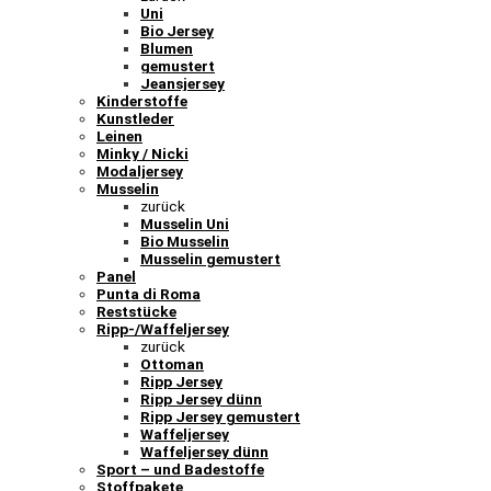
Uni
Bio Jersey
Blumen
gemustert
Jeansjersey
Kinderstoffe
Kunstleder
Leinen
Minky / Nicki
Modaljersey
Musselin
zurück
Musselin Uni
Bio Musselin
Musselin gemustert
Panel
Punta di Roma
Reststücke
Ripp-/Waffeljersey
zurück
Ottoman
Ripp Jersey
Ripp Jersey dünn
Ripp Jersey gemustert
Waffeljersey
Waffeljersey dünn
Sport – und Badestoffe
Stoffpakete