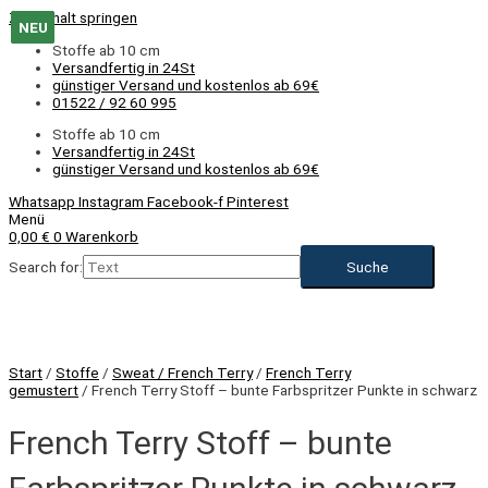
Zum Inhalt springen
NEU
NEU
NEU
NEU
NEU
NEU
Stoffe ab 10 cm
Versandfertig in 24St
günstiger Versand und kostenlos ab 69€
01522 / 92 60 995
Stoffe ab 10 cm
Versandfertig in 24St
günstiger Versand und kostenlos ab 69€
Whatsapp
Instagram
Facebook-f
Pinterest
Menü
0,00
€
0
Warenkorb
Search for:
Start
/
Stoffe
/
Sweat / French Terry
/
French Terry
gemustert
/ French Terry Stoff – bunte Farbspritzer Punkte in schwarz
French Terry Stoff – bunte