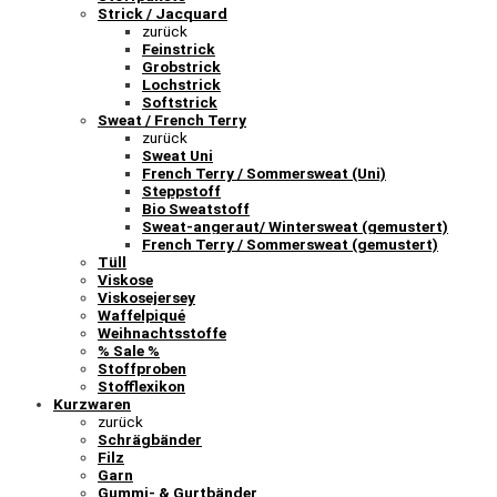
Strick / Jacquard
zurück
Feinstrick
Grobstrick
Lochstrick
Softstrick
Sweat / French Terry
zurück
Sweat Uni
French Terry / Sommersweat (Uni)
Steppstoff
Bio Sweatstoff
Sweat-angeraut/ Wintersweat (gemustert)
French Terry / Sommersweat (gemustert)
Tüll
Viskose
Viskosejersey
Waffelpiqué
Weihnachtsstoffe
% Sale %
Stoffproben
Stofflexikon
Kurzwaren
zurück
Schrägbänder
Filz
Garn
Gummi- & Gurtbänder