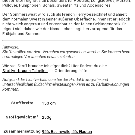
Dieser Stoff eignet sich besonders für Hoodies, Longsleeves, Mützen,
Pullover, Pumphosen, Schals, Sweatshirts und Accessoires.
Der Sommersweat wird auch als French Terry bezeichnet und ähnelt
dem normalen Sweat in seiner äußeren Oberfläche. Innen ist er jedoch
nicht weich angeraut und erkennbar an der feinen Schlingenoptik. Er
eignet sich daher, wie der Name schon sagt, hervorragend für das
Frühjahr und Sommer.
Hinweise:
Stoffe sollten vor dem Vernähen vorgewaschen werden. Sie können beim
erstmaligen Vorwaschen etwas einlaufen.
Wie viel Stoff brauche ich eigentlich?​ Hier findest du eine
Stoffverbrauch Tabellen
als Orientierungshilfe.
Aufgrund der Lichtverhältnisse bei der Produktfotografie und
unterschiedlichen Bildschirmeinstellungen kann es zu Farbabweichungen
kommen.
Stoffbreite
150 cm
Stoffgewicht m²
250g
Zusammensetzung
95% Baumwolle, 5% Elastan