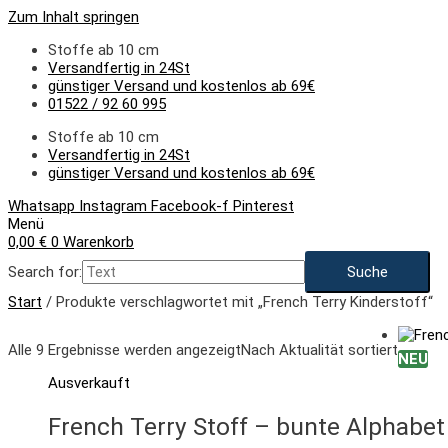
Zum Inhalt springen
Stoffe ab 10 cm
Versandfertig in 24St
günstiger Versand und kostenlos ab 69€
01522 / 92 60 995
Stoffe ab 10 cm
Versandfertig in 24St
günstiger Versand und kostenlos ab 69€
Whatsapp
Instagram
Facebook-f
Pinterest
Menü
0,00
€
0
Warenkorb
Search for:
Start
/ Produkte verschlagwortet mit „French Terry Kinderstoff“
Alle 9 Ergebnisse werden angezeigt
Nach Aktualität sortiert
NEU
Ausverkauft
French Terry Stoff – bunte Alphabe