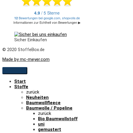
Sicher Einkaufen
© 2020 StoffeBox.de
Made by mc-meyer.com
Start
Stoffe
zurück
Neuheiten
Baumwollfleece
Baumwolle / Popeline
zurück
Bio Baumwollstoff
uni
gemustert