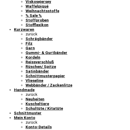
Viskosejersey
Waffelpiqué
Weihnachtsstoffe
% Sale %
Stoffproben
Stofflexikon
Kurzwaren
zurück
Schrägbänder
Filz
Garn
Gummi- & Gurtbänder
Kordeln
Reissverschluß
Rüschen/ Spitze
Satinbänder
Schnittmusterpapier
Vlieseline
Webbänder / Zackenlitze
Handmade
zurück
Neuheiten
Kuscheltiere
Schultüte / Kitatüte
Schnittmuster
Mein Konto
zurück
Konto-Details