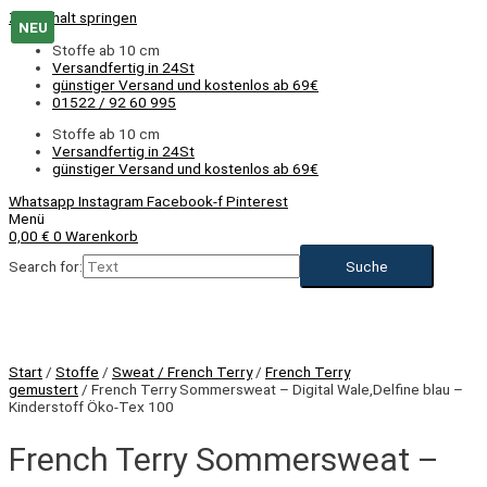
Zum Inhalt springen
NEU
Stoffe ab 10 cm
Versandfertig in 24St
günstiger Versand und kostenlos ab 69€
01522 / 92 60 995
Stoffe ab 10 cm
Versandfertig in 24St
günstiger Versand und kostenlos ab 69€
Whatsapp
Instagram
Facebook-f
Pinterest
Menü
0,00
€
0
Warenkorb
Search for:
NEU
Start
/
Stoffe
/
Sweat / French Terry
/
French Terry
gemustert
/ French Terry Sommersweat – Digital Wale,Delfine blau –
Kinderstoff Öko-Tex 100
French Terry Sommersweat –