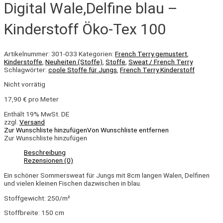
Digital Wale,Delfine blau –
Kinderstoff Öko-Tex 100
Artikelnummer:
301-033
Kategorien:
French Terry gemustert
,
Kinderstoffe
,
Neuheiten (Stoffe)
,
Stoffe
,
Sweat / French Terry
Schlagwörter:
coole Stoffe für Jungs
,
French Terry Kinderstoff
Nicht vorrätig
17,90
€
pro Meter
Enthält 19% MwSt. DE
zzgl.
Versand
Zur Wunschliste hinzufügen
Von Wunschliste entfernen
Zur Wunschliste hinzufügen
Beschreibung
Rezensionen (0)
Ein schöner Sommersweat für Jungs mit 8cm langen Walen, Delfinen
und vielen kleinen Fischen dazwischen in blau.
Stoffgewicht: 250/m²
Stoffbreite: 150 cm