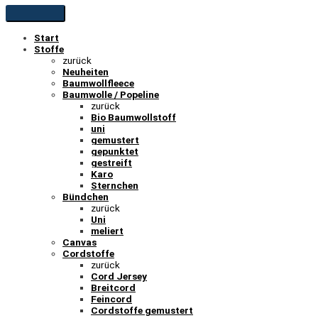
Start
Stoffe
zurück
Neuheiten
Baumwollfleece
Baumwolle / Popeline
zurück
Bio Baumwollstoff
uni
gemustert
gepunktet
gestreift
Karo
Sternchen
Bündchen
zurück
Uni
meliert
Canvas
Cordstoffe
zurück
Cord Jersey
Breitcord
Feincord
Cordstoffe gemustert