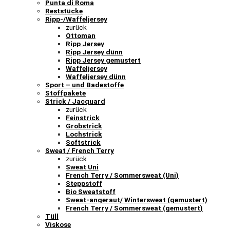
Punta di Roma
Reststücke
Ripp-/Waffeljersey
zurück
Ottoman
Ripp Jersey
Ripp Jersey dünn
Ripp Jersey gemustert
Waffeljersey
Waffeljersey dünn
Sport – und Badestoffe
Stoffpakete
Strick / Jacquard
zurück
Feinstrick
Grobstrick
Lochstrick
Softstrick
Sweat / French Terry
zurück
Sweat Uni
French Terry / Sommersweat (Uni)
Steppstoff
Bio Sweatstoff
Sweat-angeraut/ Wintersweat (gemustert)
French Terry / Sommersweat (gemustert)
Tüll
Viskose