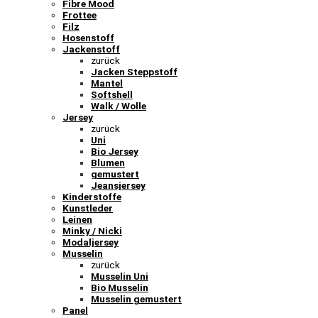
Fibre Mood
Frottee
Filz
Hosenstoff
Jackenstoff
zurück
Jacken Steppstoff
Mantel
Softshell
Walk / Wolle
Jersey
zurück
Uni
Bio Jersey
Blumen
gemustert
Jeansjersey
Kinderstoffe
Kunstleder
Leinen
Minky / Nicki
Modaljersey
Musselin
zurück
Musselin Uni
Bio Musselin
Musselin gemustert
Panel