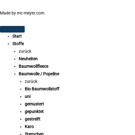
Made by mc-meyer.com
Start
Stoffe
zurück
Neuheiten
Baumwollfleece
Baumwolle / Popeline
zurück
Bio Baumwollstoff
uni
gemustert
gepunktet
gestreift
Karo
Sternchen