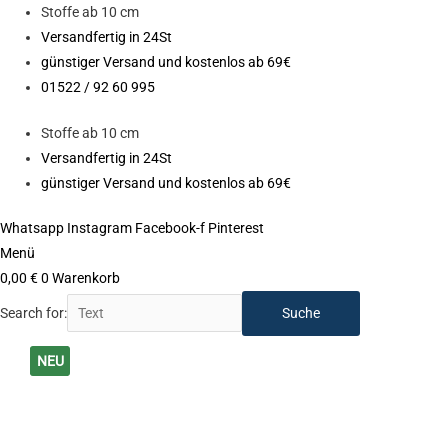
Zum
Stoffe ab 10 cm
Inhalt
Versandfertig in 24St
springen
günstiger Versand und kostenlos ab 69€
01522 / 92 60 995
Stoffe ab 10 cm
Versandfertig in 24St
günstiger Versand und kostenlos ab 69€
Whatsapp
Instagram
Facebook-f
Pinterest
Menü
0,00
€
0
Warenkorb
Search for:
Ursprünglicher
Ursprünglicher
Aktueller
Aktueller
NEU
Preis
Preis
Preis
Preis
NEU
war:
war:
ist:
ist:
16,90 €
16,90 €
9,90 €.
9,90 €.