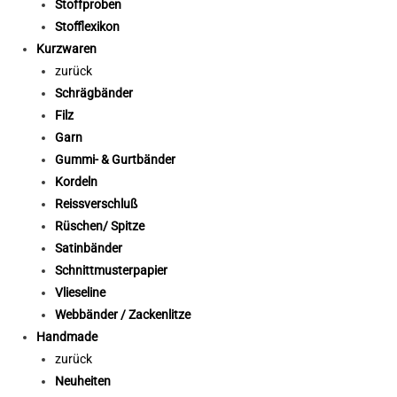
Stoffproben
Stofflexikon
Kurzwaren
zurück
Schrägbänder
Filz
Garn
Gummi- & Gurtbänder
Kordeln
Reissverschluß
Rüschen/ Spitze
Satinbänder
Schnittmusterpapier
Vlieseline
Webbänder / Zackenlitze
Handmade
zurück
Neuheiten