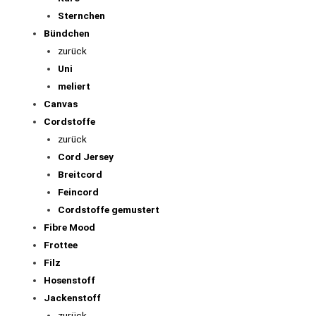
zurück
Bio Baumwollstoff
uni
gemustert
gepunktet
gestreift
Karo
Sternchen
Bündchen
zurück
Uni
meliert
Canvas
Cordstoffe
zurück
Cord Jersey
Breitcord
Feincord