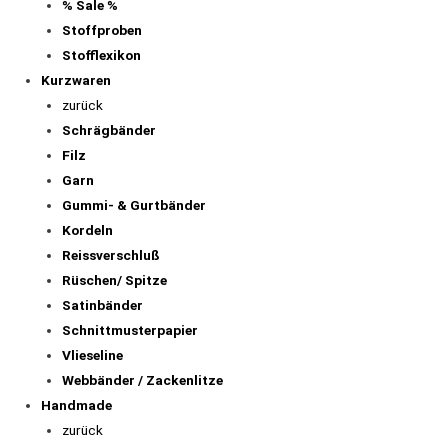
Sweat-angeraut/ Wintersweat (gemustert)
French Terry / Sommersweat (gemustert)
Tüll
Viskose
Viskosejersey
Waffelpiqué
Weihnachtsstoffe
% Sale %
Stoffproben
Stofflexikon
Kurzwaren
zurück
Schrägbänder
Filz
Garn
Gummi- & Gurtbänder
Kordeln
Reissverschluß