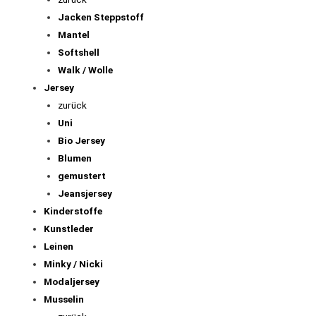
Cordstoffe gemustert
Fibre Mood
Frottee
Filz
Hosenstoff
Jackenstoff
zurück
Jacken Steppstoff
Mantel
Softshell
Walk / Wolle
Jersey
zurück
Uni
Bio Jersey
Blumen
gemustert