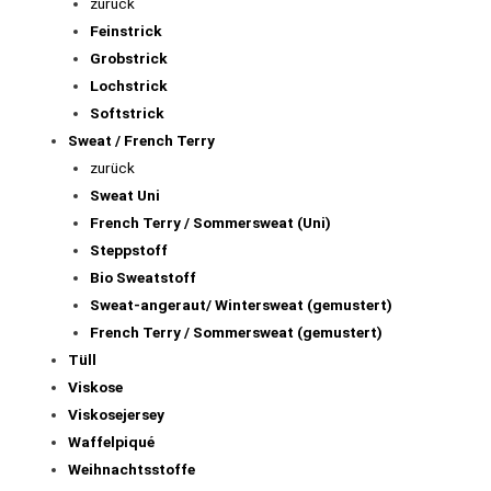
Ripp Jersey dünn
Ripp Jersey gemustert
Waffeljersey
Waffeljersey dünn
Sport – und Badestoffe
Stoffpakete
Strick / Jacquard
zurück
Feinstrick
Grobstrick
Lochstrick
Softstrick
Sweat / French Terry
zurück
Sweat Uni
French Terry / Sommersweat (Uni)
Steppstoff
Bio Sweatstoff