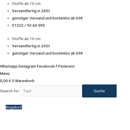
Zum
Stoffe ab 10 cm
Inhalt
Versandfertig in 24St
springen
günstiger Versand und kostenlos ab 69€
01522 / 92 60 995
Stoffe ab 10 cm
Versandfertig in 24St
günstiger Versand und kostenlos ab 69€
Whatsapp
Instagram
Facebook-f
Pinterest
Menü
0,00
€
0
Warenkorb
Search for:
Ursprünglicher
Aktueller
Ursprünglicher
Ursprünglicher
Aktueller
Aktueller
Angebot!
Preis
Preis
Preis
Preis
Preis
Preis
war:
ist:
war:
war:
ist:
ist:
20,90 €
14,90 €.
19,90 €
18,40 €
13,90 €.
12,90 €.