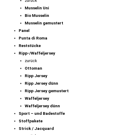
Jeansjersey
Kinderstoffe
Kunstleder
Leinen
Minky / Nicki
Modaljersey
Musselin
zurück
Musselin Uni
Bio Musselin
Musselin gemustert
Panel
Punta di Roma
Reststücke
Ripp-/Waffeljersey
zurück
Ottoman
Ripp Jersey