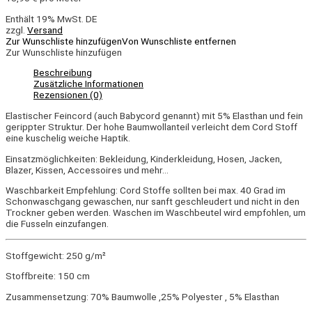
Enthält 19% MwSt. DE
zzgl.
Versand
Zur Wunschliste hinzufügen
Von Wunschliste entfernen
Zur Wunschliste hinzufügen
Beschreibung
Zusätzliche Informationen
Rezensionen (0)
Elastischer Feincord (auch Babycord genannt) mit 5% Elasthan und fein
gerippter Struktur. Der hohe Baumwollanteil verleicht dem Cord Stoff
eine kuschelig weiche Haptik.
Einsatzmöglichkeiten: Bekleidung, Kinderkleidung, Hosen, Jacken,
Blazer, Kissen, Accessoires und mehr…
Waschbarkeit Empfehlung: Cord Stoffe sollten bei max. 40 Grad im
Schonwaschgang gewaschen, nur sanft geschleudert und nicht in den
Trockner geben werden. Waschen im Waschbeutel wird empfohlen, um
die Fusseln einzufangen.
Stoffgewicht: 250 g/m²
Stoffbreite: 150 cm
Zusammensetzung: 70% Baumwolle ,25% Polyester , 5% Elasthan