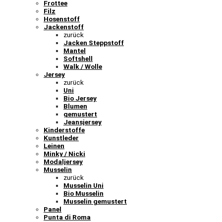
Frottee
Filz
Hosenstoff
Jackenstoff
zurück
Jacken Steppstoff
Mantel
Softshell
Walk / Wolle
Jersey
zurück
Uni
Bio Jersey
Blumen
gemustert
Jeansjersey
Kinderstoffe
Kunstleder
Leinen
Minky / Nicki
Modaljersey
Musselin
zurück
Musselin Uni
Bio Musselin
Musselin gemustert
Panel
Punta di Roma