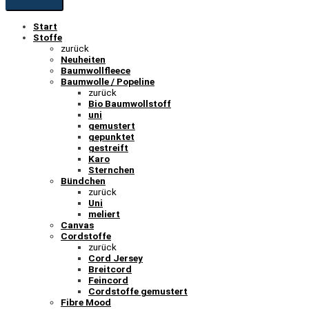
Start
Stoffe
zurück
Neuheiten
Baumwollfleece
Baumwolle / Popeline
zurück
Bio Baumwollstoff
uni
gemustert
gepunktet
gestreift
Karo
Sternchen
Bündchen
zurück
Uni
meliert
Canvas
Cordstoffe
zurück
Cord Jersey
Breitcord
Feincord
Cordstoffe gemustert
Fibre Mood