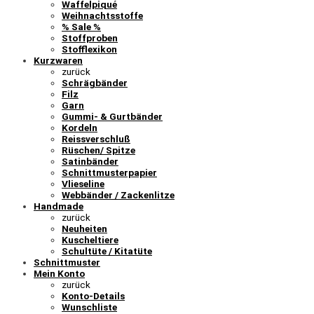
Waffelpiqué
Weihnachtsstoffe
% Sale %
Stoffproben
Stofflexikon
Kurzwaren
zurück
Schrägbänder
Filz
Garn
Gummi- & Gurtbänder
Kordeln
Reissverschluß
Rüschen/ Spitze
Satinbänder
Schnittmusterpapier
Vlieseline
Webbänder / Zackenlitze
Handmade
zurück
Neuheiten
Kuscheltiere
Schultüte / Kitatüte
Schnittmuster
Mein Konto
zurück
Konto-Details
Wunschliste