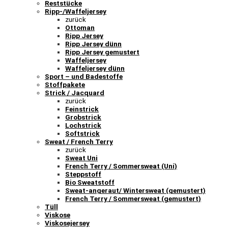
Reststücke
Ripp-/Waffeljersey
zurück
Ottoman
Ripp Jersey
Ripp Jersey dünn
Ripp Jersey gemustert
Waffeljersey
Waffeljersey dünn
Sport – und Badestoffe
Stoffpakete
Strick / Jacquard
zurück
Feinstrick
Grobstrick
Lochstrick
Softstrick
Sweat / French Terry
zurück
Sweat Uni
French Terry / Sommersweat (Uni)
Steppstoff
Bio Sweatstoff
Sweat-angeraut/ Wintersweat (gemustert)
French Terry / Sommersweat (gemustert)
Tüll
Viskose
Viskosejersey