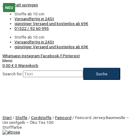
Zum Inhalt springen
NEU
NEU
NEU
NEU
Stoffe ab 10 cm
Versandfertig in 24St
günstiger Versand und kostenlos ab 69€
01522 / 92 60 995
Stoffe ab 10 cm
Versandfertig in 24St
günstiger Versand und kostenlos ab 69€
Whatsapp
Instagram
Facebook-f
Pinterest
Menü
0,00
€
0
Warenkorb
Search for:
Start
/
Stoffe
/
Cordstoffe
/
Feincord
/ Feincord Jersey Baumwolle –
Uni senfgelb – Öko Tex 100
Stofffarbe