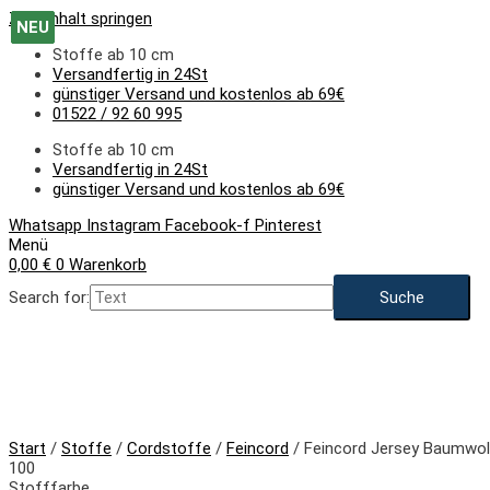
Zum Inhalt springen
NEU
NEU
NEU
Stoffe ab 10 cm
Versandfertig in 24St
günstiger Versand und kostenlos ab 69€
01522 / 92 60 995
Stoffe ab 10 cm
Versandfertig in 24St
günstiger Versand und kostenlos ab 69€
Whatsapp
Instagram
Facebook-f
Pinterest
Menü
0,00
€
0
Warenkorb
Search for:
NEU
Start
/
Stoffe
/
Cordstoffe
/
Feincord
/ Feincord Jersey Baumwoll
100
Stofffarbe