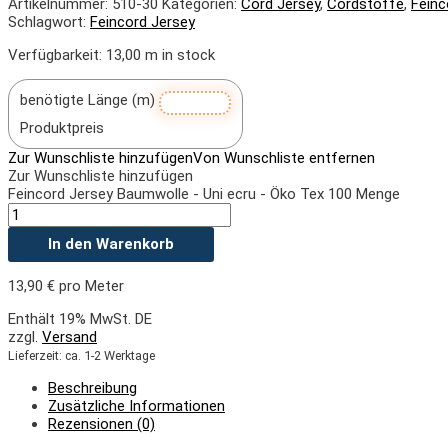
Artikelnummer:
510-30
Kategorien:
Cord Jersey
,
Cordstoffe
,
Feinc
Schlagwort:
Feincord Jersey
Verfügbarkeit:
13,00 m in stock
benötigte Länge (m)
Produktpreis
Zur Wunschliste hinzufügen
Von Wunschliste entfernen
Zur Wunschliste hinzufügen
Feincord Jersey Baumwolle - Uni ecru - Öko Tex 100 Menge
In den Warenkorb
13,90
€
pro Meter
Enthält 19% MwSt. DE
zzgl.
Versand
Lieferzeit: ca. 1-2 Werktage
Beschreibung
Zusätzliche Informationen
Rezensionen (0)