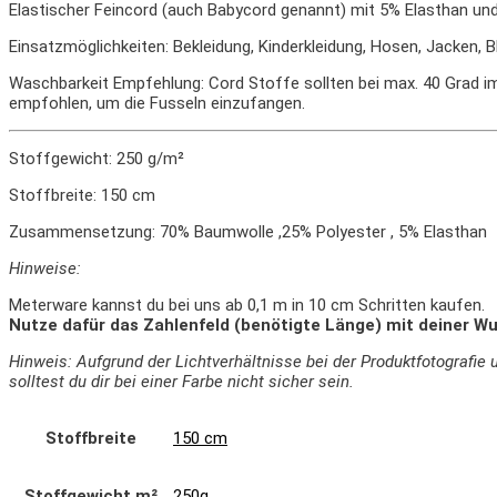
Elastischer Feincord (auch Babycord genannt) mit 5% Elasthan und 
Einsatzmöglichkeiten: Bekleidung, Kinderkleidung, Hosen, Jacken, 
Waschbarkeit Empfehlung: Cord Stoffe sollten bei max. 40 Grad 
empfohlen, um die Fusseln einzufangen.
Stoffgewicht: 250 g/m²
Stoffbreite: 150 cm
Zusammensetzung: 70% Baumwolle ,25% Polyester , 5% Elasthan
Hinweise:
Meterware kannst du bei uns ab 0,1 m in 10 cm Schritten kaufen.
Nutze dafür das Zahlenfeld (benötigte Länge) mit deiner Wu
Hinweis: Aufgrund der Lichtverhältnisse bei der Produktfotograf
solltest du dir bei einer Farbe nicht sicher sein.
Stoffbreite
150 cm
Stoffgewicht m²
250g