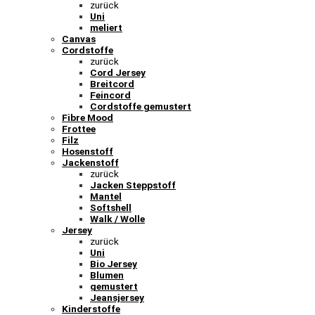
zurück
Uni
meliert
Canvas
Cordstoffe
zurück
Cord Jersey
Breitcord
Feincord
Cordstoffe gemustert
Fibre Mood
Frottee
Filz
Hosenstoff
Jackenstoff
zurück
Jacken Steppstoff
Mantel
Softshell
Walk / Wolle
Jersey
zurück
Uni
Bio Jersey
Blumen
gemustert
Jeansjersey
Kinderstoffe