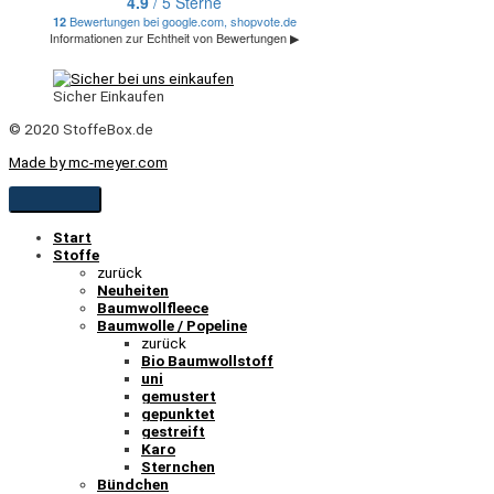
Sicher Einkaufen
© 2020 StoffeBox.de
Made by mc-meyer.com
Start
Stoffe
zurück
Neuheiten
Baumwollfleece
Baumwolle / Popeline
zurück
Bio Baumwollstoff
uni
gemustert
gepunktet
gestreift
Karo
Sternchen
Bündchen