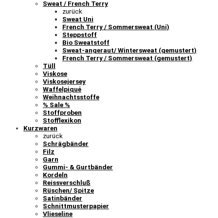
Sweat / French Terry
zurück
Sweat Uni
French Terry / Sommersweat (Uni)
Steppstoff
Bio Sweatstoff
Sweat-angeraut/ Wintersweat (gemustert)
French Terry / Sommersweat (gemustert)
Tüll
Viskose
Viskosejersey
Waffelpiqué
Weihnachtsstoffe
% Sale %
Stoffproben
Stofflexikon
Kurzwaren
zurück
Schrägbänder
Filz
Garn
Gummi- & Gurtbänder
Kordeln
Reissverschluß
Rüschen/ Spitze
Satinbänder
Schnittmusterpapier
Vlieseline