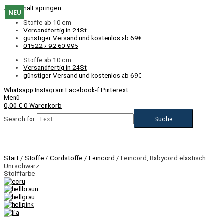
Zum Inhalt springen
NEU
NEU
NEU
NEU
NEU
NEU
NEU
NEU
Stoffe ab 10 cm
Versandfertig in 24St
günstiger Versand und kostenlos ab 69€
01522 / 92 60 995
Stoffe ab 10 cm
Versandfertig in 24St
günstiger Versand und kostenlos ab 69€
Whatsapp
Instagram
Facebook-f
Pinterest
Menü
0,00
€
0
Warenkorb
Search for:
NEU
Start
/
Stoffe
/
Cordstoffe
/
Feincord
/ Feincord, Babycord elastisch –
Uni schwarz
Stofffarbe