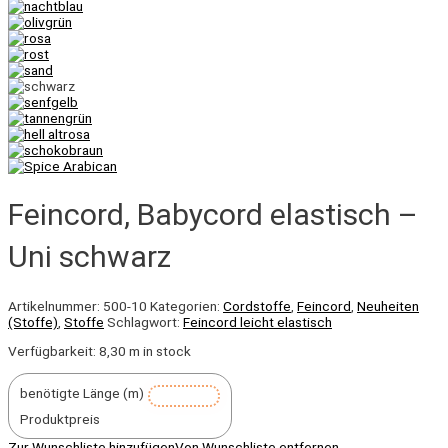
Feincord, Babycord elastisch –
Uni schwarz
Artikelnummer:
500-10
Kategorien:
Cordstoffe
,
Feincord
,
Neuheiten
(Stoffe)
,
Stoffe
Schlagwort:
Feincord leicht elastisch
Verfügbarkeit:
8,30 m in stock
benötigte Länge (m)
Produktpreis
Zur Wunschliste hinzufügen
Von Wunschliste entfernen