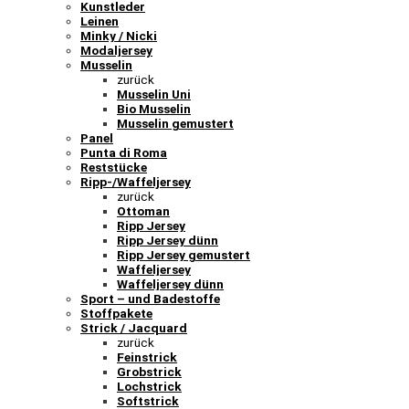
Kunstleder
Leinen
Minky / Nicki
Modaljersey
Musselin
zurück
Musselin Uni
Bio Musselin
Musselin gemustert
Panel
Punta di Roma
Reststücke
Ripp-/Waffeljersey
zurück
Ottoman
Ripp Jersey
Ripp Jersey dünn
Ripp Jersey gemustert
Waffeljersey
Waffeljersey dünn
Sport – und Badestoffe
Stoffpakete
Strick / Jacquard
zurück
Feinstrick
Grobstrick
Lochstrick
Softstrick