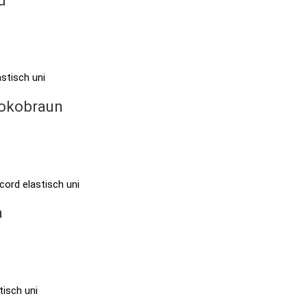
hokobraun
a