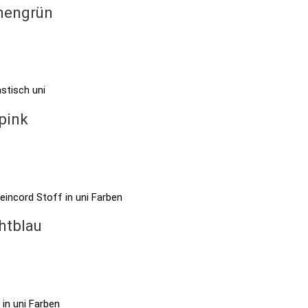
nnengrün
pink
htblau