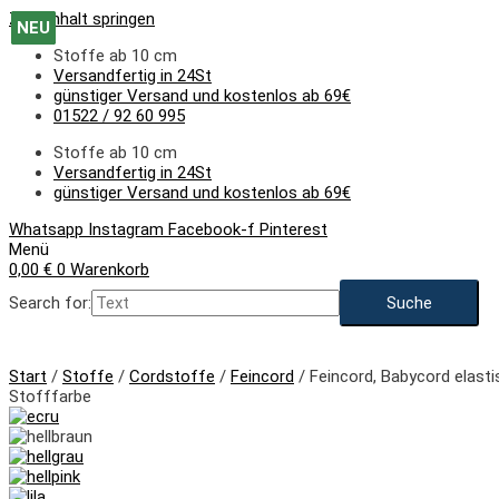
Zum Inhalt springen
NEU
NEU
NEU
NEU
NEU
NEU
NEU
NEU
NEU
Stoffe ab 10 cm
Versandfertig in 24St
günstiger Versand und kostenlos ab 69€
01522 / 92 60 995
Stoffe ab 10 cm
Versandfertig in 24St
günstiger Versand und kostenlos ab 69€
Whatsapp
Instagram
Facebook-f
Pinterest
Menü
0,00
€
0
Warenkorb
Search for:
NEU
Start
/
Stoffe
/
Cordstoffe
/
Feincord
/ Feincord, Babycord elasti
Stofffarbe