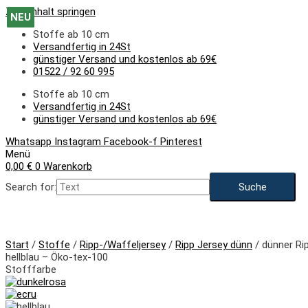
Zum Inhalt springen
NEU
NEU
NEU
NEU
NEU
NEU
NEU
NEU
NEU
NEU
NEU
NEU
Stoffe ab 10 cm
Versandfertig in 24St
günstiger Versand und kostenlos ab 69€
01522 / 92 60 995
Stoffe ab 10 cm
Versandfertig in 24St
günstiger Versand und kostenlos ab 69€
Whatsapp
Instagram
Facebook-f
Pinterest
Menü
0,00
€
0
Warenkorb
Search for:
NEU
Start
/
Stoffe
/
Ripp-/Waffeljersey
/
Ripp Jersey dünn
/ dünner Ri
hellblau – Öko-tex-100
Stofffarbe