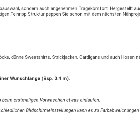
Farbauswahl, sondern auch angenehmen Tragekomfort. Hergestellt aus
tigen Feinripp Struktur peppen Sie schon mit dem nächsten Nähproje
 Röcke, dünne Sweatshirts, Strickjacken, Cardigans und auch Hosen n
iner Wunschlänge (Bsp. 0.4 m).
n beim erstmaligen Vorwaschen etwas einlaufen.
terschiedlichen Bildschirmeinstellungen kann es zu Farbabweichung