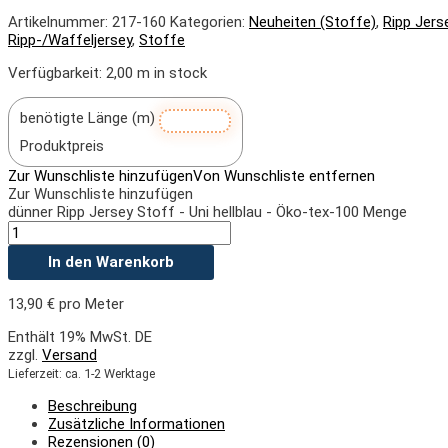
Artikelnummer:
217-160
Kategorien:
Neuheiten (Stoffe)
,
Ripp Jers
Ripp-/Waffeljersey
,
Stoffe
Verfügbarkeit:
2,00 m in stock
benötigte Länge (m)
Produktpreis
Zur Wunschliste hinzufügen
Von Wunschliste entfernen
Zur Wunschliste hinzufügen
dünner Ripp Jersey Stoff - Uni hellblau - Öko-tex-100 Menge
In den Warenkorb
13,90
€
pro Meter
Enthält 19% MwSt. DE
zzgl.
Versand
Lieferzeit: ca. 1-2 Werktage
Beschreibung
Zusätzliche Informationen
Rezensionen (0)