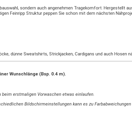
Farbauswahl, sondern auch angenehmen Tragekomfort. Hergestellt aus
tigen Feinripp Struktur peppen Sie schon mit dem nächsten Nähproje
 Röcke, dünne Sweatshirts, Strickjacken, Cardigans und auch Hosen n
iner Wunschlänge (Bsp. 0.4 m).
n beim erstmaligen Vorwaschen etwas einlaufen.
terschiedlichen Bildschirmeinstellungen kann es zu Farbabweichung