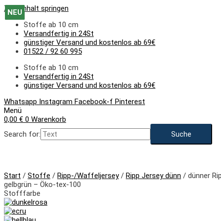
Zum Inhalt springen
NEU
NEU
NEU
NEU
NEU
NEU
NEU
NEU
NEU
NEU
NEU
NEU
Stoffe ab 10 cm
Versandfertig in 24St
günstiger Versand und kostenlos ab 69€
01522 / 92 60 995
Stoffe ab 10 cm
Versandfertig in 24St
günstiger Versand und kostenlos ab 69€
Whatsapp
Instagram
Facebook-f
Pinterest
Menü
0,00
€
0
Warenkorb
Search for:
NEU
Start
/
Stoffe
/
Ripp-/Waffeljersey
/
Ripp Jersey dünn
/ dünner Ri
gelbgrün – Öko-tex-100
Stofffarbe