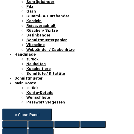
Schrägbänder
Filz
Garn
Gummi- & Gurtbänder
Kordeln
Reissverschluß
Rüschen/ Spitze
Satinbänder
Schnittmusterpapier
Vlieseline
Webbänder / Zackenlitze
Handmade
zurück
Neuheiten
Kuscheltiere
Schultüte / Kitatüte
Schnittmuster
Mein Konto
zurück
Konto-Details
Wunschliste
Passwort vergessen
× Close Panel