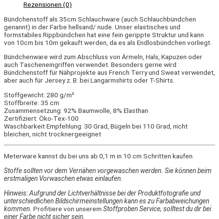
Rezensionen (0)
Bündchenstoff als 35cm Schlauchware (auch Schlauchbündchen
genannt) in der Farbe hellsand/ nude. Unser elastisches und
formstabiles Rippbündchen hat eine fein gerippte Struktur und kann
von 10cm bis 10m gekauft werden, da es als Endlosbündchen vorliegt.
Bündchenware wird zum Abschluss von Ärmeln, Hals, Kapuzen oder
auch Tascheneingriffen verwendet. Besonders gerne wird
Bündchenstoff für Nähprojekte aus French Terry und Sweat verwendet,
aber auch für Jersey z. B. bei Langarmshirts oder T-Shirts.
Stoffgewicht: 280 g/m²
Stoffbreite: 35 cm
Zusammensetzung: 92% Baumwolle, 8% Elasthan
Zertifiziert: Öko-Tex-100
Waschbarkeit Empfehlung: 30 Grad, Bügeln bei 110 Grad, nicht
bleichen, nicht trocknergeeignet
Meterware kannst du bei uns ab 0,1 m in 10 cm Schritten kaufen.
Stoffe sollten vor dem Vernähen vorgewaschen werden. Sie können beim
erstmaligen Vorwaschen etwas einlaufen.
Hinweis: Aufgrund der Lichtverhältnisse bei der Produktfotografie und
unterschiedlichen Bildschirmeinstellungen kann es zu Farbabweichungen
kommen.
Profitiere von unserem
Stoffproben Service, solltest du dir bei
einer Farbe nicht sicher sein.