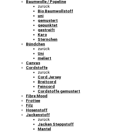
Baumwolle / Popeline
zurück
Bio Baumwollstoff
uni
gemustert
gepunktet
gestreift
Karo
Sternchen
Bündchen
zurück
Uni
meliert
Canvas
Cordstoffe
zurück
Cord Jersey
Breitcord
Feincord
Cordstoffe gemustert
Fibre Mood
Frottee
Filz
Hosenstoff
Jackenstoff
zurück
Jacken Steppstoff
Mantel