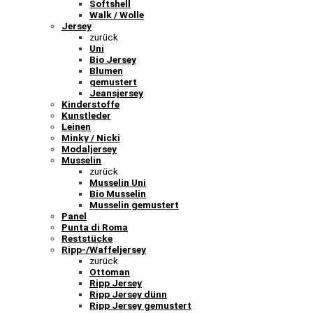
Softshell
Walk / Wolle
Jersey
zurück
Uni
Bio Jersey
Blumen
gemustert
Jeansjersey
Kinderstoffe
Kunstleder
Leinen
Minky / Nicki
Modaljersey
Musselin
zurück
Musselin Uni
Bio Musselin
Musselin gemustert
Panel
Punta di Roma
Reststücke
Ripp-/Waffeljersey
zurück
Ottoman
Ripp Jersey
Ripp Jersey dünn
Ripp Jersey gemustert