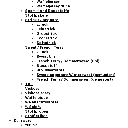
Waffeljersey
Waffeljersey dünn
Sport – und Badestoffe
Stoffpakete
Strick / Jacquard
zurück
Feinstrick
Grobstrick
Lochstrick
Softstrick
Sweat / French Terry
zurück
Sweat Uni
French Terry / Sommersweat (Uni)
Steppstoff
Bio Sweatstoff
Sweat-angeraut/ Wintersweat (gemustert)
French Terry / Sommersweat (gemustert)
Tüll
Viskose
Viskosejersey
Waffelpiqué
Weihnachtsstoffe
% Sale %
Stoffproben
Stofflexikon
Kurzwaren
zurück