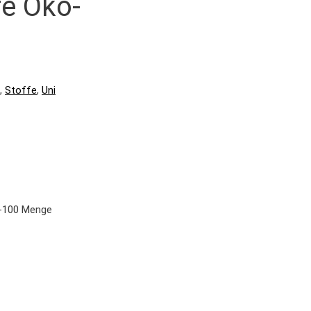
e Öko-
,
Stoffe
,
Uni
x-100 Menge