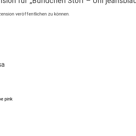
nsion für „Bündchen Stoff – Uni jeansbl
zension veröffentlichen zu können.
sa