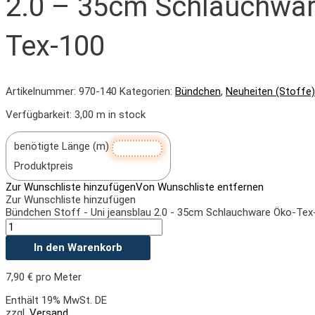
2.0 – 35cm Schlauchwar
Tex-100
Artikelnummer:
970-140
Kategorien:
Bündchen
,
Neuheiten (Stoffe)
Verfügbarkeit:
3,00 m in stock
benötigte Länge (m)
Produktpreis
Zur Wunschliste hinzufügen
Von Wunschliste entfernen
Zur Wunschliste hinzufügen
Bündchen Stoff - Uni jeansblau 2.0 - 35cm Schlauchware Öko-Te
In den Warenkorb
7,90
€
pro Meter
Enthält 19% MwSt. DE
zzgl.
Versand