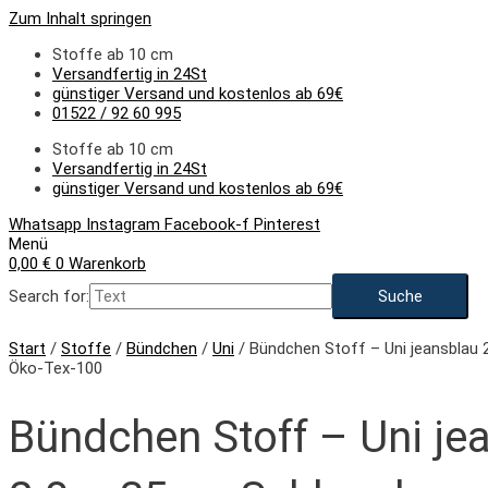
Zum Inhalt springen
Stoffe ab 10 cm
Versandfertig in 24St
günstiger Versand und kostenlos ab 69€
01522 / 92 60 995
Stoffe ab 10 cm
Versandfertig in 24St
günstiger Versand und kostenlos ab 69€
Whatsapp
Instagram
Facebook-f
Pinterest
Menü
0,00
€
0
Warenkorb
Search for:
NEU
Start
/
Stoffe
/
Bündchen
/
Uni
/ Bündchen Stoff – Uni jeansblau
Öko-Tex-100
Bündchen Stoff – Uni je