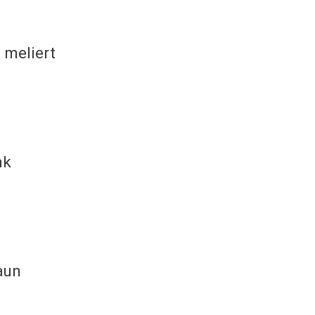
 meliert
nk
aun