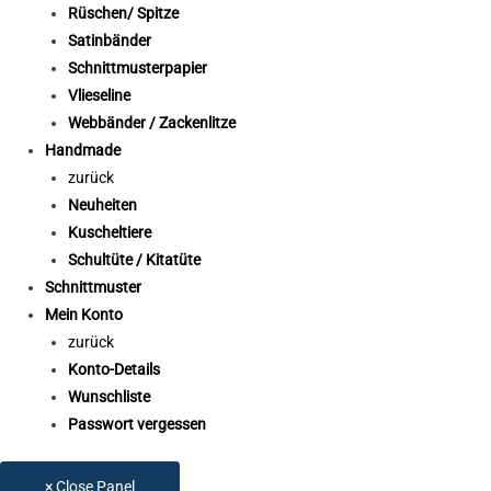
Rüschen/ Spitze
Satinbänder
Schnittmusterpapier
Vlieseline
Webbänder / Zackenlitze
Handmade
zurück
Neuheiten
Kuscheltiere
Schultüte / Kitatüte
Schnittmuster
Mein Konto
zurück
Konto-Details
Wunschliste
Passwort vergessen
× Close Panel