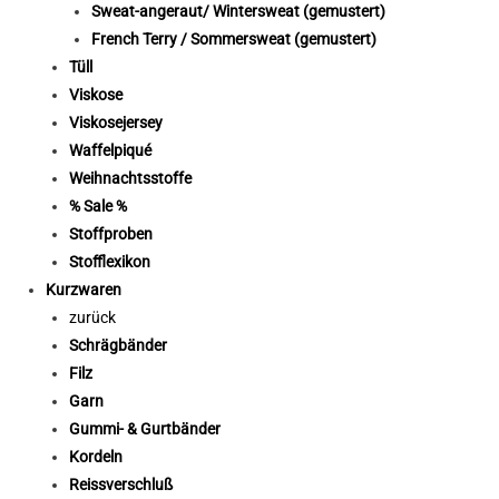
Sweat-angeraut/ Wintersweat (gemustert)
French Terry / Sommersweat (gemustert)
Tüll
Viskose
Viskosejersey
Waffelpiqué
Weihnachtsstoffe
% Sale %
Stoffproben
Stofflexikon
Kurzwaren
zurück
Schrägbänder
Filz
Garn
Gummi- & Gurtbänder
Kordeln
Reissverschluß