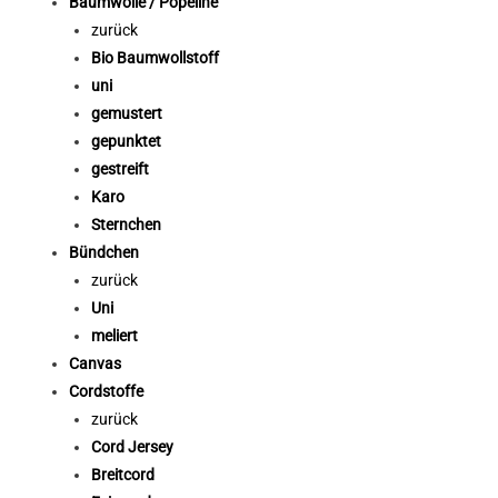
Baumwolle / Popeline
zurück
Bio Baumwollstoff
uni
gemustert
gepunktet
gestreift
Karo
Sternchen
Bündchen
zurück
Uni
meliert
Canvas
Cordstoffe
zurück
Cord Jersey
Breitcord