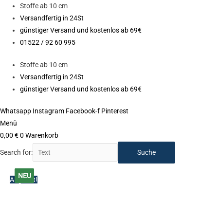
Zum
Stoffe ab 10 cm
Inhalt
Versandfertig in 24St
springen
günstiger Versand und kostenlos ab 69€
01522 / 92 60 995
Stoffe ab 10 cm
Versandfertig in 24St
günstiger Versand und kostenlos ab 69€
Whatsapp
Instagram
Facebook-f
Pinterest
Menü
0,00
€
0
Warenkorb
Search for:
Ursprünglicher
Aktueller
Ursprünglicher
Ursprünglicher
Aktueller
Aktueller
NEU
NEU
NEU
NEU
Angebot!
Preis
Preis
Preis
Preis
Preis
Preis
war:
ist:
war:
war:
ist:
ist:
10,90 €
7,90 €.
9,90 €
10,90 €
7,90 €.
7,90 €.