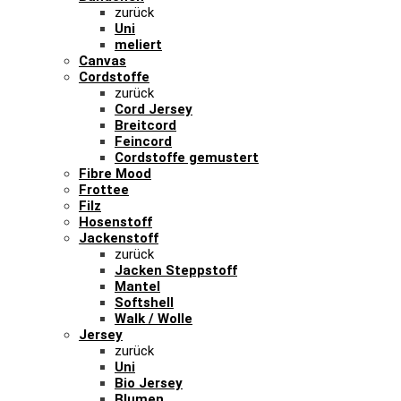
zurück
Uni
meliert
Canvas
Cordstoffe
zurück
Cord Jersey
Breitcord
Feincord
Cordstoffe gemustert
Fibre Mood
Frottee
Filz
Hosenstoff
Jackenstoff
zurück
Jacken Steppstoff
Mantel
Softshell
Walk / Wolle
Jersey
zurück
Uni
Bio Jersey
Blumen