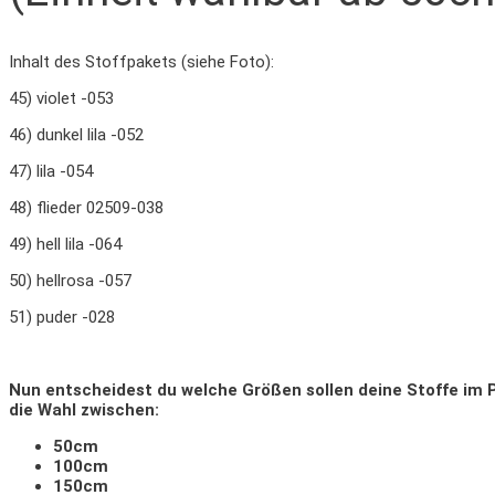
Inhalt des Stoffpakets (siehe Foto):
45) violet -053
46) dunkel lila -052
47) lila -054
48) flieder 02509-038
49) hell lila -064
50) hellrosa -057
51) puder -028
Nun entscheidest du welche Größen sollen deine Stoffe im 
die Wahl zwischen:
50cm
100cm
150cm