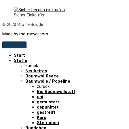
Sicher Einkaufen
© 2020 StoffeBox.de
Made by mc-meyer.com
Start
Stoffe
zurück
Neuheiten
Baumwollfleece
Baumwolle / Popeline
zurück
Bio Baumwollstoff
uni
gemustert
gepunktet
gestreift
Karo
Sternchen
Bündchen