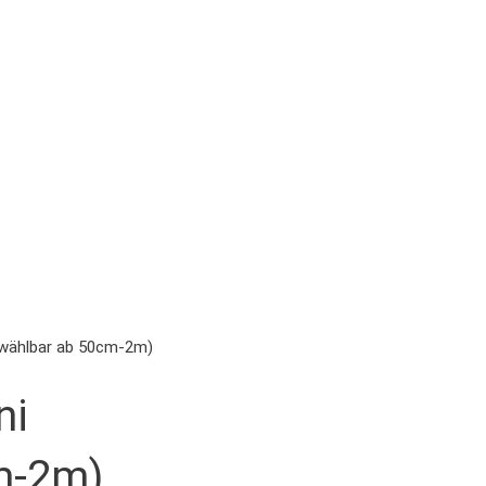
 wählbar ab 50cm-2m)
ni
m-2m)