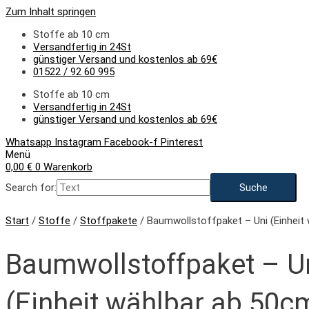
Zum Inhalt springen
Stoffe ab 10 cm
Versandfertig in 24St
günstiger Versand und kostenlos ab 69€
01522 / 92 60 995
Stoffe ab 10 cm
Versandfertig in 24St
günstiger Versand und kostenlos ab 69€
Whatsapp
Instagram
Facebook-f
Pinterest
Menü
0,00
€
0
Warenkorb
Search for:
Start
/
Stoffe
/
Stoffpakete
/ Baumwollstoffpaket – Uni (Einheit
Baumwollstoffpaket – U
(Einheit wählbar ab 50c