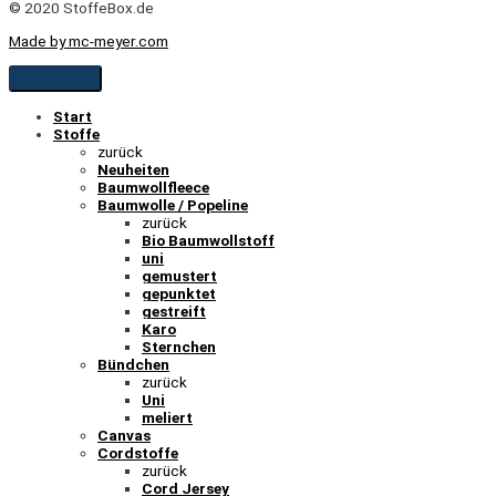
© 2020 StoffeBox.de
Made by mc-meyer.com
Start
Stoffe
zurück
Neuheiten
Baumwollfleece
Baumwolle / Popeline
zurück
Bio Baumwollstoff
uni
gemustert
gepunktet
gestreift
Karo
Sternchen
Bündchen
zurück
Uni
meliert
Canvas
Cordstoffe
zurück
Cord Jersey