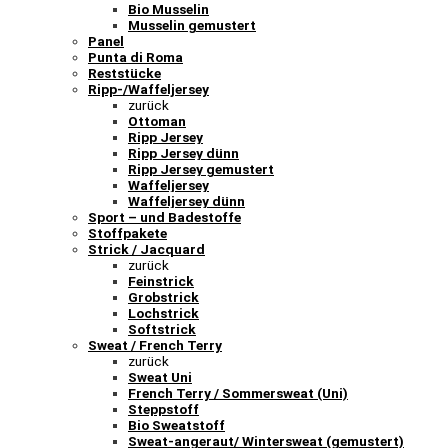
Bio Musselin
Musselin gemustert
Panel
Punta di Roma
Reststücke
Ripp-/Waffeljersey
zurück
Ottoman
Ripp Jersey
Ripp Jersey dünn
Ripp Jersey gemustert
Waffeljersey
Waffeljersey dünn
Sport – und Badestoffe
Stoffpakete
Strick / Jacquard
zurück
Feinstrick
Grobstrick
Lochstrick
Softstrick
Sweat / French Terry
zurück
Sweat Uni
French Terry / Sommersweat (Uni)
Steppstoff
Bio Sweatstoff
Sweat-angeraut/ Wintersweat (gemustert)