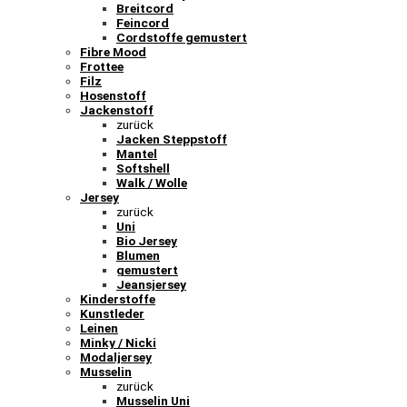
Breitcord
Feincord
Cordstoffe gemustert
Fibre Mood
Frottee
Filz
Hosenstoff
Jackenstoff
zurück
Jacken Steppstoff
Mantel
Softshell
Walk / Wolle
Jersey
zurück
Uni
Bio Jersey
Blumen
gemustert
Jeansjersey
Kinderstoffe
Kunstleder
Leinen
Minky / Nicki
Modaljersey
Musselin
zurück
Musselin Uni