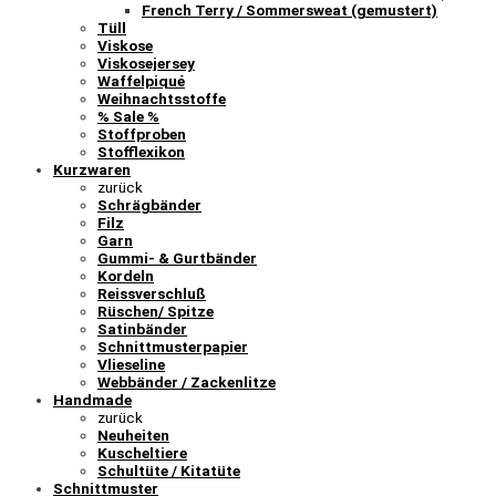
French Terry / Sommersweat (gemustert)
Tüll
Viskose
Viskosejersey
Waffelpiqué
Weihnachtsstoffe
% Sale %
Stoffproben
Stofflexikon
Kurzwaren
zurück
Schrägbänder
Filz
Garn
Gummi- & Gurtbänder
Kordeln
Reissverschluß
Rüschen/ Spitze
Satinbänder
Schnittmusterpapier
Vlieseline
Webbänder / Zackenlitze
Handmade
zurück
Neuheiten
Kuscheltiere
Schultüte / Kitatüte
Schnittmuster