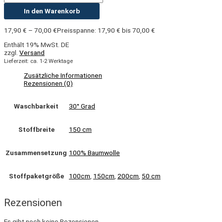
In den Warenkorb
17,90
€
–
70,00
€
Preisspanne: 17,90 € bis 70,00 €
Enthält 19% MwSt. DE
zzgl.
Versand
Lieferzeit: ca. 1-2 Werktage
Zusätzliche Informationen
Rezensionen (0)
Waschbarkeit
30° Grad
Stoffbreite
150 cm
Zusammensetzung
100% Baumwolle
Stoffpaketgröße
100cm
,
150cm
,
200cm
,
50 cm
Rezensionen
Es gibt noch keine Rezensionen.