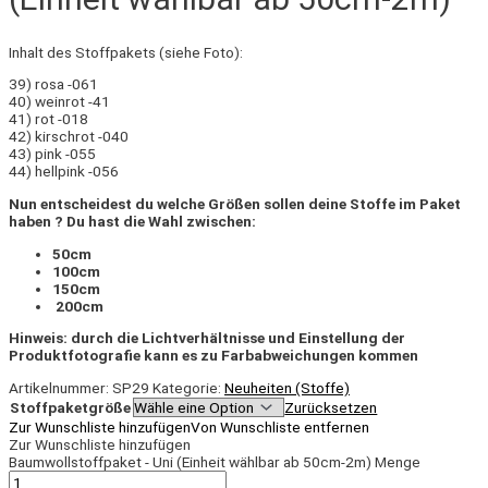
Inhalt des Stoffpakets (siehe Foto):
39) rosa -061
40) weinrot -41
41) rot -018
42) kirschrot -040
43) pink -055
44) hellpink -056
Nun entscheidest du welche Größen sollen deine Stoffe im Paket
haben ? Du hast die Wahl zwischen:
50cm
100cm
150cm
200cm
Hinweis: durch die Lichtverhältnisse und Einstellung der
Produktfotografie kann es zu Farbabweichungen kommen
Artikelnummer:
SP29
Kategorie:
Neuheiten (Stoffe)
Stoffpaketgröße
Zurücksetzen
Zur Wunschliste hinzufügen
Von Wunschliste entfernen
Zur Wunschliste hinzufügen
Baumwollstoffpaket - Uni (Einheit wählbar ab 50cm-2m) Menge