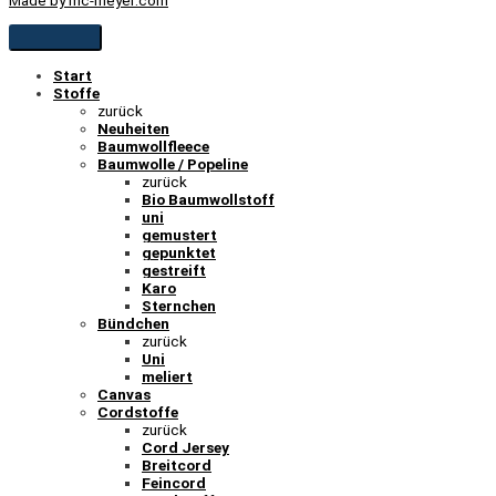
Start
Stoffe
zurück
Neuheiten
Baumwollfleece
Baumwolle / Popeline
zurück
Bio Baumwollstoff
uni
gemustert
gepunktet
gestreift
Karo
Sternchen
Bündchen
zurück
Uni
meliert
Canvas
Cordstoffe
zurück
Cord Jersey
Breitcord
Feincord