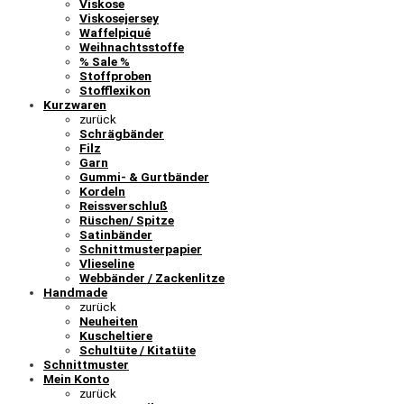
Viskose
Viskosejersey
Waffelpiqué
Weihnachtsstoffe
% Sale %
Stoffproben
Stofflexikon
Kurzwaren
zurück
Schrägbänder
Filz
Garn
Gummi- & Gurtbänder
Kordeln
Reissverschluß
Rüschen/ Spitze
Satinbänder
Schnittmusterpapier
Vlieseline
Webbänder / Zackenlitze
Handmade
zurück
Neuheiten
Kuscheltiere
Schultüte / Kitatüte
Schnittmuster
Mein Konto
zurück