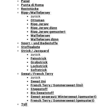
Panel
Punta di Roma
Reststücke
Ripp-/Waffeljersey
zurück
Ottoman
Ripp Jersey
Ripp Jersey dünn
Ripp Jersey gemustert
Waffeljersey
Waffeljersey dünn
Sport – und Badestoffe
Stoffpakete
Strick / Jacquard
zurück
Feinstrick
Grobstrick
Lochstrick
Softstrick
Sweat / French Terry
zurück
Sweat Uni
French Terry / Sommersweat (Uni)
Steppstoff
Bio Sweatstoff
Sweat-angeraut/ Wintersweat (gemustert)
French Terry / Sommersweat (gemustert)
Tüll