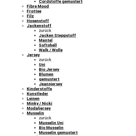
Cordstoffe gemustert
Fibre Mood
Frottee
Filz
Hosenstoff
Jackenstoff
zurück
Jacken Steppstoff
Mantel
Softshell
Walk / Wolle
Jersey
zurück
Uni
Bio Jersey
Blumen
gemustert
Jeansjersey
Kinderstoffe
Kunstleder
Leinen
Minky / Nicki
Modaljersey
Musselin
zurück
Musselin Uni
Bio Musselin
Musselin gemustert