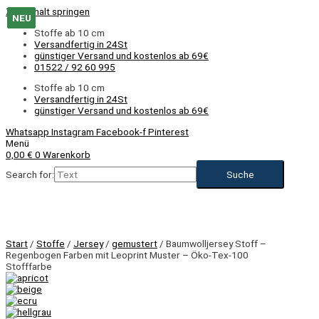
Zum Inhalt springen
NEU
NEU
NEU
Stoffe ab 10 cm
Versandfertig in 24St
günstiger Versand und kostenlos ab 69€
01522 / 92 60 995
Stoffe ab 10 cm
Versandfertig in 24St
günstiger Versand und kostenlos ab 69€
Whatsapp
Instagram
Facebook-f
Pinterest
Menü
0,00
€
0
Warenkorb
Search for:
Start
/
Stoffe
/
Jersey
/
gemustert
/ Baumwolljersey Stoff –
Regenbogen Farben mit Leoprint Muster – Öko-Tex-100
Stofffarbe