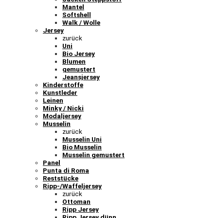
Mantel
Softshell
Walk / Wolle
Jersey
zurück
Uni
Bio Jersey
Blumen
gemustert
Jeansjersey
Kinderstoffe
Kunstleder
Leinen
Minky / Nicki
Modaljersey
Musselin
zurück
Musselin Uni
Bio Musselin
Musselin gemustert
Panel
Punta di Roma
Reststücke
Ripp-/Waffeljersey
zurück
Ottoman
Ripp Jersey
Ripp Jersey dünn