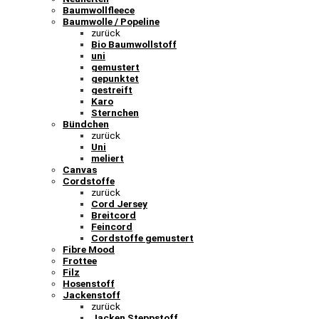
Baumwollfleece
Baumwolle / Popeline
zurück
Bio Baumwollstoff
uni
gemustert
gepunktet
gestreift
Karo
Sternchen
Bündchen
zurück
Uni
meliert
Canvas
Cordstoffe
zurück
Cord Jersey
Breitcord
Feincord
Cordstoffe gemustert
Fibre Mood
Frottee
Filz
Hosenstoff
Jackenstoff
zurück
Jacken Steppstoff