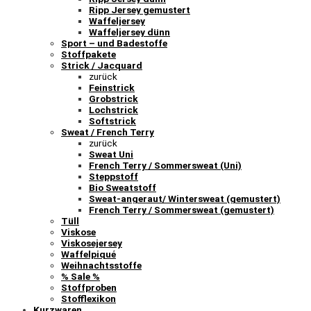
Ripp Jersey gemustert
Waffeljersey
Waffeljersey dünn
Sport – und Badestoffe
Stoffpakete
Strick / Jacquard
zurück
Feinstrick
Grobstrick
Lochstrick
Softstrick
Sweat / French Terry
zurück
Sweat Uni
French Terry / Sommersweat (Uni)
Steppstoff
Bio Sweatstoff
Sweat-angeraut/ Wintersweat (gemustert)
French Terry / Sommersweat (gemustert)
Tüll
Viskose
Viskosejersey
Waffelpiqué
Weihnachtsstoffe
% Sale %
Stoffproben
Stofflexikon
Kurzwaren