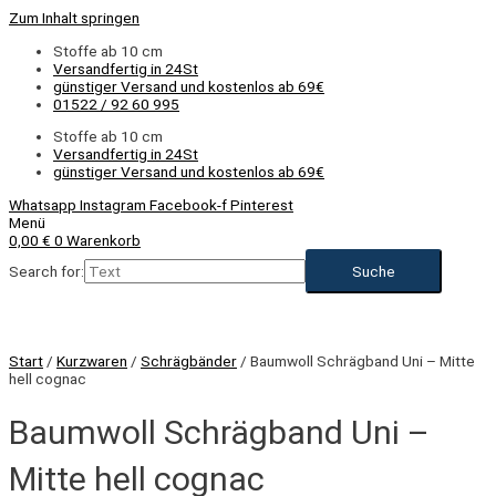
Zum Inhalt springen
Stoffe ab 10 cm
Versandfertig in 24St
günstiger Versand und kostenlos ab 69€
01522 / 92 60 995
Stoffe ab 10 cm
Versandfertig in 24St
günstiger Versand und kostenlos ab 69€
Whatsapp
Instagram
Facebook-f
Pinterest
Menü
0,00
€
0
Warenkorb
Search for:
Start
/
Kurzwaren
/
Schrägbänder
/ Baumwoll Schrägband Uni – Mitte
hell cognac
Baumwoll Schrägband Uni –
Mitte hell cognac