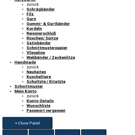
zurück
Schrägbänder
Filz
Garn
Gummi- & Gurtbänder
Kordeln
Reissverschluß
Rüschen/ Spitze
Satinbänder
Schnittmusterpapier
Vlieseline
Webbänder / Zackenlitze
Handmade
zurück
Neuheiten
Kuscheltiere
Schultüte / Kitatüte
Schnittmuster
Mein Konto
zurück
Konto-Details
Wunschliste
Passwort vergessen
× Close Panel