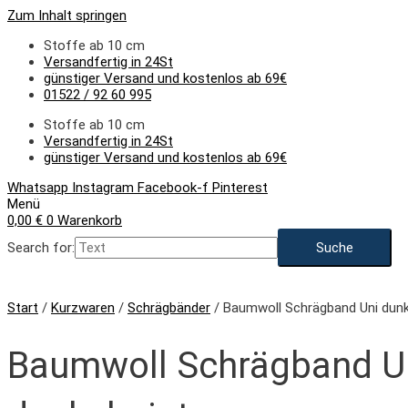
Zum Inhalt springen
Stoffe ab 10 cm
Versandfertig in 24St
günstiger Versand und kostenlos ab 69€
01522 / 92 60 995
Stoffe ab 10 cm
Versandfertig in 24St
günstiger Versand und kostenlos ab 69€
Whatsapp
Instagram
Facebook-f
Pinterest
Menü
0,00
€
0
Warenkorb
Search for:
Start
/
Kurzwaren
/
Schrägbänder
/ Baumwoll Schrägband Uni dunk
Baumwoll Schrägband U