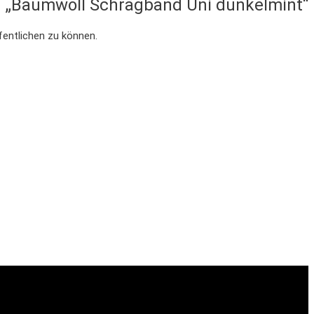
ür „Baumwoll Schrägband Uni dunkelmint“
fentlichen zu können.