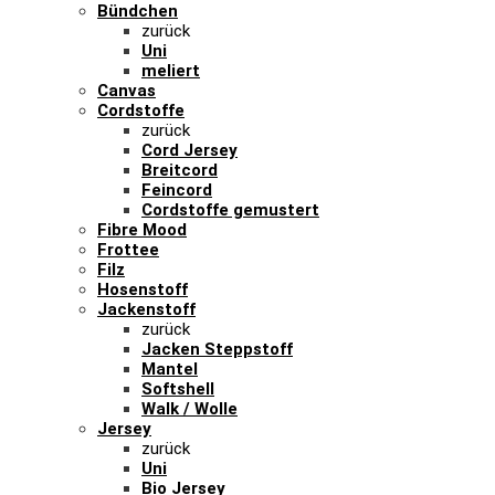
Bündchen
zurück
Uni
meliert
Canvas
Cordstoffe
zurück
Cord Jersey
Breitcord
Feincord
Cordstoffe gemustert
Fibre Mood
Frottee
Filz
Hosenstoff
Jackenstoff
zurück
Jacken Steppstoff
Mantel
Softshell
Walk / Wolle
Jersey
zurück
Uni
Bio Jersey