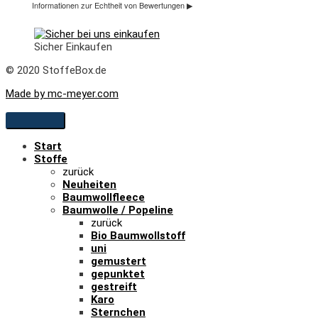
Sicher Einkaufen
© 2020 StoffeBox.de
Made by mc-meyer.com
Start
Stoffe
zurück
Neuheiten
Baumwollfleece
Baumwolle / Popeline
zurück
Bio Baumwollstoff
uni
gemustert
gepunktet
gestreift
Karo
Sternchen