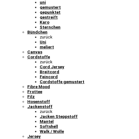
uni
gemustert
gepunktet
gestreift
Karo
Sternchen
Bündchen
zurück
Uni
meliert
Canvas
Cordstoffe
zurück
Cord Jersey
Breitcord
Feincord
Cordstoffe gemustert
Fibre Mood
Frottee
Filz
Hosenstoff
Jackenstoff
zurück
Jacken Steppstoff
Mantel
Softshell
Walk / Wolle
Jersey