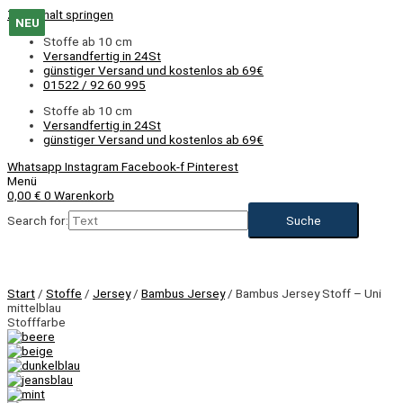
Zum Inhalt springen
NEU
NEU
NEU
NEU
NEU
NEU
NEU
NEU
NEU
NEU
NEU
Stoffe ab 10 cm
Versandfertig in 24St
günstiger Versand und kostenlos ab 69€
01522 / 92 60 995
Stoffe ab 10 cm
Versandfertig in 24St
günstiger Versand und kostenlos ab 69€
Whatsapp
Instagram
Facebook-f
Pinterest
Menü
0,00
€
0
Warenkorb
Search for:
NEU
Start
/
Stoffe
/
Jersey
/
Bambus Jersey
/ Bambus Jersey Stoff – Uni
mittelblau
Stofffarbe