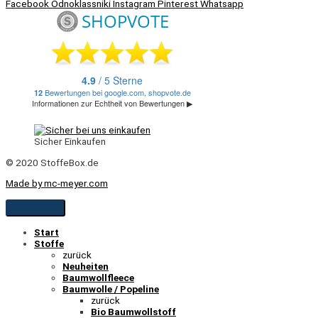
Facebook
Odnoklassniki
Instagram
Pinterest
Whatsapp
Sicher Einkaufen
© 2020 StoffeBox.de
Made by mc-meyer.com
Start
Stoffe
zurück
Neuheiten
Baumwollfleece
Baumwolle / Popeline
zurück
Bio Baumwollstoff