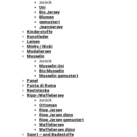
zurück
Uni
Bio Jersey
Blumen
gemustert
Jeansjersey
Kinderstoffe
Kunstleder
Leinen
Minky / Nicki
Modaljersey
Musselin
zurück
Musselin Uni
Bio Musselin
Musselin gemustert
Panel
Punta di Roma
Reststücke
Ripp-/Waffeljersey
zurück
Ottoman
Ripp Jersey
Ripp Jersey dünn
Ripp Jersey gemustert
Waffeljersey
Waffeljersey dünn
Sport – und Badestoffe