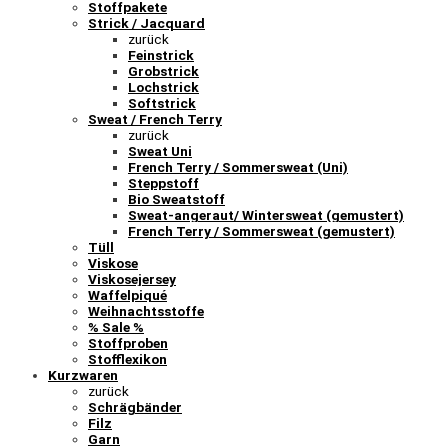
Stoffpakete
Strick / Jacquard
zurück
Feinstrick
Grobstrick
Lochstrick
Softstrick
Sweat / French Terry
zurück
Sweat Uni
French Terry / Sommersweat (Uni)
Steppstoff
Bio Sweatstoff
Sweat-angeraut/ Wintersweat (gemustert)
French Terry / Sommersweat (gemustert)
Tüll
Viskose
Viskosejersey
Waffelpiqué
Weihnachtsstoffe
% Sale %
Stoffproben
Stofflexikon
Kurzwaren
zurück
Schrägbänder
Filz
Garn