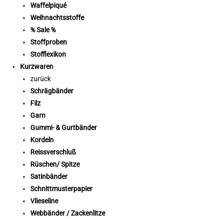
Waffelpiqué
Weihnachtsstoffe
% Sale %
Stoffproben
Stofflexikon
Kurzwaren
zurück
Schrägbänder
Filz
Garn
Gummi- & Gurtbänder
Kordeln
Reissverschluß
Rüschen/ Spitze
Satinbänder
Schnittmusterpapier
Vlieseline
Webbänder / Zackenlitze