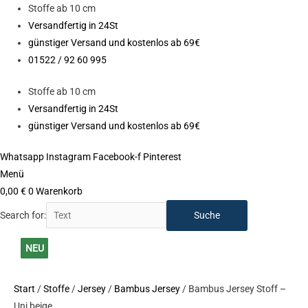
Zum
Stoffe ab 10 cm
Inhalt
Versandfertig in 24St
springen
günstiger Versand und kostenlos ab 69€
01522 / 92 60 995
Stoffe ab 10 cm
Versandfertig in 24St
günstiger Versand und kostenlos ab 69€
Whatsapp
Instagram
Facebook-f
Pinterest
Menü
0,00
€
0
Warenkorb
Search for:
Bambus
NEU
NEU
NEU
NEU
NEU
NEU
NEU
NEU
NEU
NEU
NEU
Jersey
NEU
Stoff
Start
/
Stoffe
/
Jersey
/
Bambus Jersey
/ Bambus Jersey Stoff –
-
Uni beige
Uni