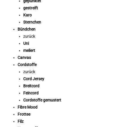
gepunktet
gestreift
Karo
Sternchen
Bündchen
zurück
Uni
meliert
Canvas
Cordstoffe
zurück
Cord Jersey
Breitcord
Feincord
Cordstoffe gemustert
Fibre Mood
Frottee
Filz